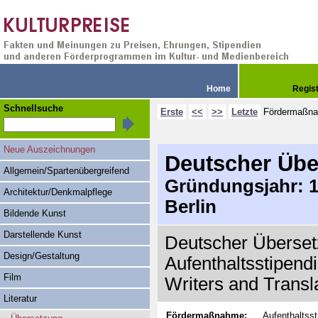
Home
Regis
Schnellsuche
Erste
<<
>>
Letzte
Fördermaßn
Neue Auszeichnungen
Deutscher Übe
Allgemein/Spartenübergreifend
Gründungsjahr: 19
Architektur/Denkmalpflege
Berlin
Bildende Kunst
Darstellende Kunst
Deutscher Übersetz
Design/Gestaltung
Aufenthaltsstipendi
Film
Writers and Transl
Literatur
Fördermaßnahme:
Aufenthaltss