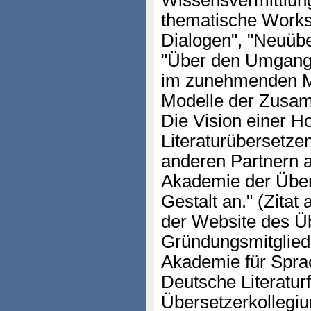
Wissensvermittlun
thematische Works
Dialogen", "Neuübe
"Über den Umgang
im zunehmenden M
Modelle der Zusam
Die Vision einer H
Literaturübersetzen
anderen Partnern a
Akademie der Über
Gestalt an." (Zitat
der Website des Üb
Gründungsmitgliede
Akademie für Sprac
Deutsche Literatur
Übersetzerkollegiu