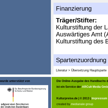
Finanzierung
Träger/Stifter:
Kulturstiftung der 
Auswärtiges Amt (
Kulturstiftung des
Spartenzuordnung
Literatur > Übersetzung
Hauptsparte
wurde unterstützt von
Die Online-Ausgabe des Handbuchs d
ist ein Service der
ARCult Media Gm
Kulturpreise.de | © 2013 |
Impressum
created by
medianale group