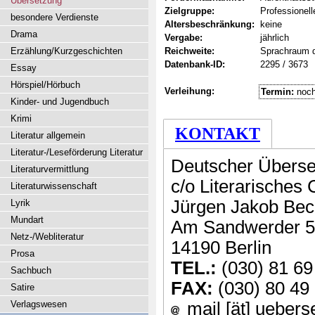
Übersetzung
Zielgruppe:
Professionell
besondere Verdienste
Altersbeschränkung:
keine
Drama
Vergabe:
jährlich
Erzählung/Kurzgeschichten
Reichweite:
Sprachraum 
Datenbank-ID:
2295 / 3673
Essay
Hörspiel/Hörbuch
Verleihung:
Termin:
noch
Kinder- und Jugendbuch
Krimi
KONTAKT
Literatur allgemein
Literatur-/Leseförderung Literatur
Deutscher Überse
Literaturvermittlung
c/o Literarisches
Literaturwissenschaft
Jürgen Jakob Bec
Lyrik
Mundart
Am Sandwerder 5
Netz-/Webliteratur
14190 Berlin
Prosa
TEL.:
(030) 81 69
Sachbuch
FAX:
(030) 80 49
Satire
Verlagswesen
mail [ät] uebers