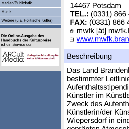
Medien/Publizistik
14467 Potsdam
Musik
TEL.:
(0331) 866 
Weitere (u.a. Politische Kultur)
FAX:
(0331) 866 
mwfk [ät] mwfk.
Die Online-Ausgabe des
www.mwfk.bran
Handbuchs der Kulturpreise
ist ein Service der
Beschreibung
Das Land Branden
bestimmter Leitlin
Aufenthaltsstipend
Künstler im Künstl
Zweck des Aufentha
Künstlerin/der Kün
Wiepersdorf in eine
geprägten Atmosph