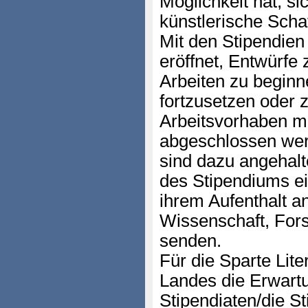
Möglichkeit hat, si
künstlerische Scha
Mit den Stipendien 
eröffnet, Entwürfe 
Arbeiten zu begin
fortzusetzen oder 
Arbeitsvorhaben mu
abgeschlossen wer
sind dazu angehalt
des Stipendiums ein
ihrem Aufenthalt a
Wissenschaft, For
senden.
Für die Sparte Lite
Landes die Erwartu
Stipendiaten/die St