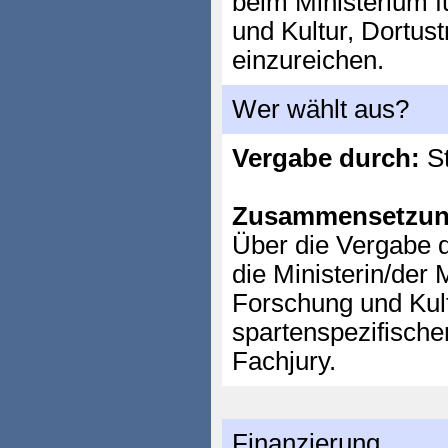
beim Ministerium f
und Kultur, Dortus
einzureichen.
Wer wählt aus?
Vergabe durch:
St
Zusammensetzun
Über die Vergabe d
die Ministerin/der 
Forschung und Kul
spartenspezifisch
Fachjury.
Finanzierung