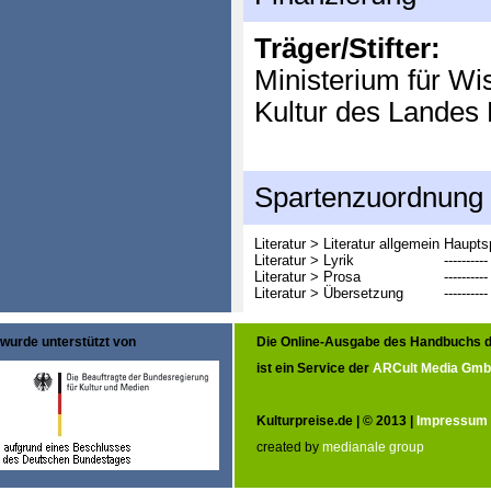
Träger/Stifter:
Ministerium für Wi
Kultur des Landes
Spartenzuordnung
Literatur > Literatur allgemein
Haupts
Literatur > Lyrik
----------
Literatur > Prosa
----------
Literatur > Übersetzung
----------
wurde unterstützt von
Die Online-Ausgabe des Handbuchs d
ist ein Service der
ARCult Media Gm
Kulturpreise.de | © 2013 |
Impressum
created by
medianale group