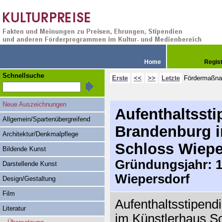
Home
Regis
Schnellsuche
Erste
<<
>>
Letzte
Fördermaßn
Neue Auszeichnungen
Aufenthaltsst
Allgemein/Spartenübergreifend
Brandenburg i
Architektur/Denkmalpflege
Schloss Wiepe
Bildende Kunst
Gründungsjahr: 19
Darstellende Kunst
Wiepersdorf
Design/Gestaltung
Film
Aufenthaltsstipen
Literatur
im Künstlerhaus Sc