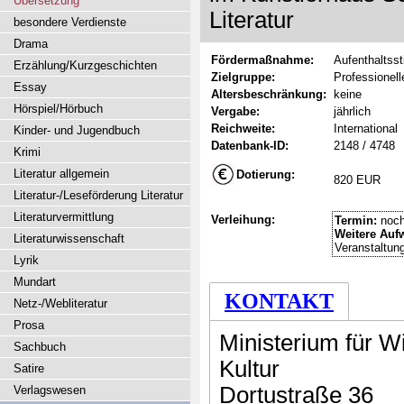
Übersetzung
Literatur
besondere Verdienste
Drama
Fördermaßnahme:
Aufenthaltss
Erzählung/Kurzgeschichten
Zielgruppe:
Professionel
Essay
Altersbeschränkung:
keine
Hörspiel/Hörbuch
Vergabe:
jährlich
Reichweite:
International
Kinder- und Jugendbuch
Datenbank-ID:
2148 / 4748
Krimi
Literatur allgemein
Dotierung:
820 EUR
Literatur-/Leseförderung Literatur
Literaturvermittlung
Verleihung:
Termin:
noch
Weitere Auf
Literaturwissenschaft
Veranstaltun
Lyrik
Mundart
KONTAKT
Netz-/Webliteratur
Prosa
Ministerium für W
Sachbuch
Kultur
Satire
Dortustraße 36
Verlagswesen