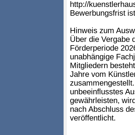
http://kuenstlerha
Bewerbungsfrist ist
Hinweis zum Auswa
Über die Vergabe d
Förderperiode 2026
unabhängige Fachju
Mitgliedern besteht
Jahre vom Künstler
zusammengestellt.
unbeeinflusstes A
gewährleisten, wir
nach Abschluss de
veröffentlicht.