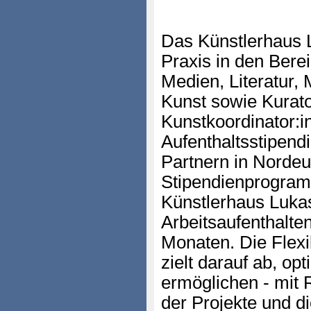
Das Künstlerhaus L
Praxis in den Bere
Medien, Literatur,
Kunst sowie Kurato
Kunstkoordinator:i
Aufenthaltsstipend
Partnern in Norde
Stipendienprogramm
Künstlerhaus Lukas
Arbeitsaufenthalte
Monaten. Die Flexi
zielt darauf ab, o
ermöglichen - mit
der Projekte und d