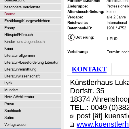
Übersetzung
Fördermaßnahme:
Arbeitsaufent
Zielgruppe:
Professionel
besondere Verdienste
Altersbeschränkung:
keine
Drama
Vergabe:
alle 2 Jahre
Erzählung/Kurzgeschichten
Reichweite:
International
Essay
Datenbank-ID:
1901 / 4752
Hörspiel/Hörbuch
Dotierung:
1 EUR
Kinder- und Jugendbuch
Krimi
Verleihung:
Termin:
noch
Literatur allgemein
Literatur-/Leseförderung Literatur
KONTAKT
Literaturvermittlung
Literaturwissenschaft
Künstlerhaus Luk
Lyrik
Dorfstr. 35
Mundart
Netz-/Webliteratur
18374 Ahrenshoo
Prosa
TEL.:
0049 (0)38
Sachbuch
post [ät] kuenst
Satire
www.kuenstlerh
Verlagswesen