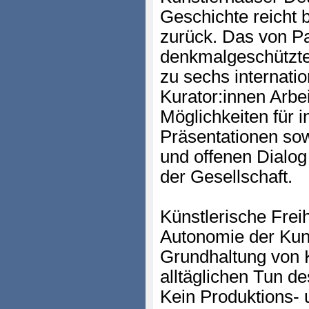
Geschichte reicht b
zurück. Das von P
denkmalgeschützte 
zu sechs internati
Kurator:innen Arbe
Möglichkeiten für i
Präsentationen so
und offenen Dialo
der Gesellschaft.
Künstlerische Freih
Autonomie der Kuns
Grundhaltung von 
alltäglichen Tun de
Kein Produktions-