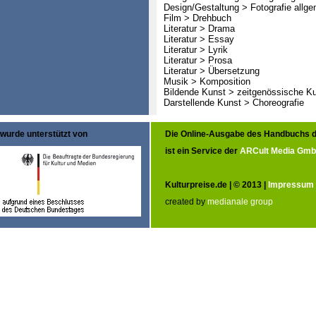
Design/Gestaltung > Fotografie allge
Film > Drehbuch
Literatur > Drama
Literatur > Essay
Literatur > Lyrik
Literatur > Prosa
Literatur > Übersetzung
Musik > Komposition
Bildende Kunst > zeitgenössische K
Darstellende Kunst > Choreografie
wurde unterstützt von
Die Online-Ausgabe des Handbuchs d
ist ein Service der
ARCult Media Gm
Kulturpreise.de | © 2013 |
Impressum
created by
medianale group