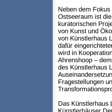
Neben dem Fokus 
Ostseeraum ist di
kuratorischen Proje
von Kunst und Ökol
von Künstlerhaus L
dafür eingerichtet
wird in Kooperati
Ahrenshoop – dem 
des Künstlerhaus L
Auseinandersetzun
Fragestellungen un
Transformationspro
Das Künstlerhaus L
Künstlerhäuser De