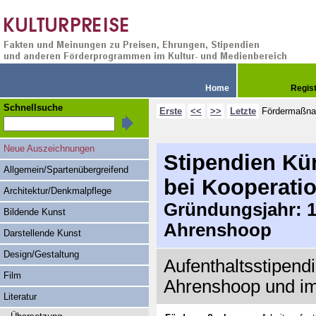
Home
Regis
Schnellsuche
Erste
<<
>>
Letzte
Fördermaßn
Neue Auszeichnungen
Stipendien Kü
Allgemein/Spartenübergreifend
bei Kooperati
Architektur/Denkmalpflege
Gründungsjahr: 19
Bildende Kunst
Ahrenshoop
Darstellende Kunst
Design/Gestaltung
Aufenthaltsstipend
Film
Ahrenshoop und i
Literatur