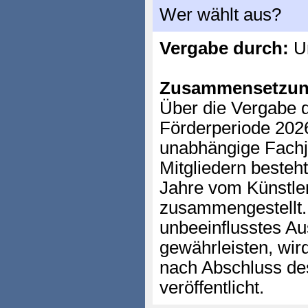
Wer wählt aus?
Vergabe durch:
Un
Zusammensetzun
Über die Vergabe d
Förderperiode 2026
unabhängige Fachju
Mitgliedern besteht
Jahre vom Künstler
zusammengestellt.
unbeeinflusstes A
gewährleisten, wir
nach Abschluss de
veröffentlicht.