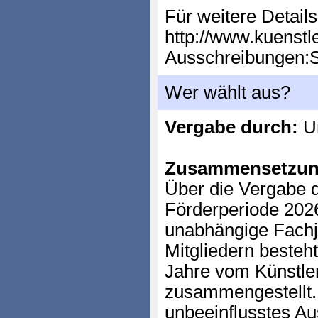
Für weitere Details
http://www.kuenstl
Ausschreibungen:S
Wer wählt aus?
Vergabe durch:
Un
Zusammensetzun
Über die Vergabe d
Förderperiode 2026
unabhängige Fachju
Mitgliedern besteht
Jahre vom Künstler
zusammengestellt.
unbeeinflusstes A