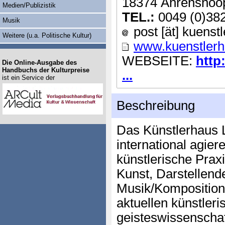
18374 Ahrenshoo
Medien/Publizistik
TEL.:
0049 (0)38
Musik
post [ät] kuenst
Weitere (u.a. Politische Kultur)
www.kuenstlerh
WEBSEITE:
http
Die Online-Ausgabe des
Handbuchs der Kulturpreise
...
ist ein Service der
Beschreibung
Das Künstlerhaus L
international agier
künstlerische Prax
Kunst, Darstellende
Musik/Komposition
aktuellen künstleri
geisteswissenschaf