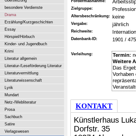
Übersetzung
Fördermaßnahme:
Arbeitsst
besondere Verdienste
Zielgruppe:
Professio
Drama
Altersbeschränkung:
keine
Erzählung/Kurzgeschichten
Vergabe:
jährlich
Essay
Reichweite:
Internation
Hörspiel/Hörbuch
Datenbank-ID:
1901 / 47
Kinder- und Jugendbuch
Krimi
Verleihung:
Termin:
n
Literatur allgemein
Weitere 
Literatur-/Leseförderung Literatur
Das Ergeb
Literaturvermittlung
Vorhaben e
repräsenta
Literaturwissenschaft
Veranstalt
Lyrik
Mundart
Netz-/Webliteratur
KONTAKT
Prosa
Sachbuch
Künstlerhaus Luk
Satire
Dorfstr. 35
Verlagswesen