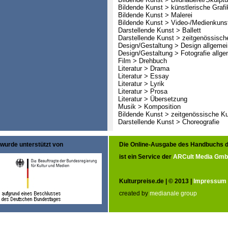
Bildende Kunst > künstlerische Grafi
Bildende Kunst > Malerei
Bildende Kunst > Video-/Medienkuns
Darstellende Kunst > Ballett
Darstellende Kunst > zeitgenössisch
Design/Gestaltung > Design allgemei
Design/Gestaltung > Fotografie allge
Film > Drehbuch
Literatur > Drama
Literatur > Essay
Literatur > Lyrik
Literatur > Prosa
Literatur > Übersetzung
Musik > Komposition
Bildende Kunst > zeitgenössische K
Darstellende Kunst > Choreografie
wurde unterstützt von
Die Online-Ausgabe des Handbuchs d
ist ein Service der
ARCult Media Gm
Kulturpreise.de | © 2013 |
Impressum
created by
medianale group