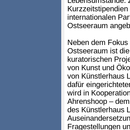
Lebensumstände. Z
Kurzzeitstipendien
internationalen Par
Ostseeraum angeb
Neben dem Fokus 
Ostseeraum ist di
kuratorischen Proje
von Kunst und Ökol
von Künstlerhaus L
dafür eingerichtet
wird in Kooperati
Ahrenshoop – dem 
des Künstlerhaus L
Auseinandersetzun
Fragestellungen un