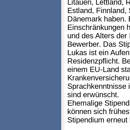
Litauen, Lettland,
Estland, Finnland
Dänemark haben. E
Einschränkungen hin
und des Alters de
Bewerber. Das Sti
Lukas ist ein Aufen
Residenzpflicht. Be
einem EU-Land st
Krankenversicher
Sprachkenntnisse 
sind erwünscht.
Ehemalige Stipendi
können sich frühes
Stipendium erneut