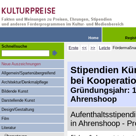
Home
Regis
Schnellsuche
Erste
<<
>>
Letzte
Fördermaßn
Neue Auszeichnungen
Stipendien Kü
Allgemein/Spartenübergreifend
bei Kooperati
Architektur/Denkmalpflege
Gründungsjahr: 19
Bildende Kunst
Ahrenshoop
Darstellende Kunst
Design/Gestaltung
Aufenthaltsstipend
Film
in Ahrenshoop - Pr
Literatur