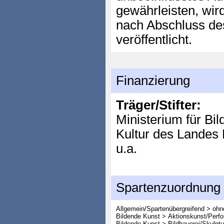
gewährleisten, wir
nach Abschluss de
veröffentlicht.
Finanzierung
Träger/Stifter:
Ministerium für Bi
Kultur des Lande
u.a.
Spartenzuordnung
Allgemein/Spartenübergreifend > oh
Bildende Kunst > Aktionskunst/Perf
Bildende Kunst > Bildhauerei/Skulptu