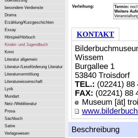
Übersetzung
Verleihung:
Termin:
noch
besondere Verdienste
Weitere Auf
Drama
Veranstaltun
Erzählung/Kurzgeschichten
Essay
KONTAKT
Hörspiel/Hörbuch
Kinder- und Jugendbuch
Bilderbuchmuseum 
Krimi
Wissem
Literatur allgemein
Burgallee 1
Literatur-/Leseförderung Literatur
53840 Troisdorf
Literaturvermittlung
Literaturwissenschaft
TEL.:
(02241) 88 
Lyrik
FAX:
(02241) 88 
Mundart
Museum [ät] troi
Netz-/Webliteratur
www.bilderbuc
Prosa
Sachbuch
Satire
Beschreibung
Verlagswesen