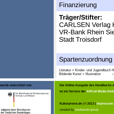
Finanzierung
Träger/Stifter:
CARLSEN Verlag 
VR-Bank Rhein Si
Stadt Troisdorf
Spartenzuordnung
Literatur > Kinder- und Jugendbuch
H
Bildende Kunst > Illustration
--
wurde unterstützt von
Die Online-Ausgabe des Handbuchs d
ist ein Service der
ARCult Media Gm
Kulturpreise.de | © 2013 |
Impressum
created by
medianale group