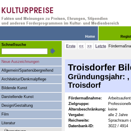
Home
Regis
Schnellsuche
Erste
<<
>>
Letzte
Fördermaßn
Neue Auszeichnungen
Troisdorfer B
Allgemein/Spartenübergreifend
Gründungsjahr: , 
Architektur/Denkmalpflege
Troisdorf
Bildende Kunst
Darstellende Kunst
Fördermaßnahme:
Arbeitsaufent
Zielgruppe:
Professionel
Design/Gestaltung
Altersbeschränkung:
keine
Film
Vergabe:
alle 2 Jahre
Reichweite:
Sprachraum 
Literatur
Datenbank-ID:
3022 / 4914