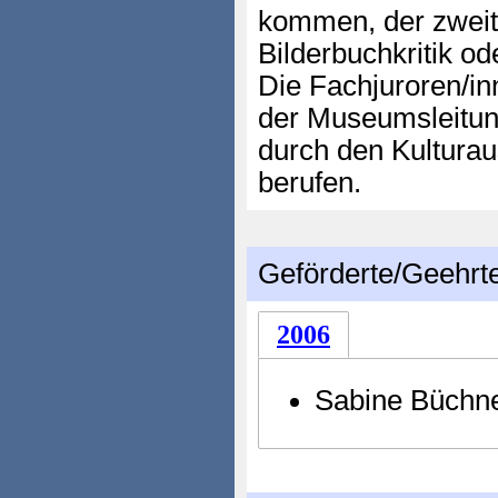
kommen, der zweit
Bilderbuchkritik o
Die Fachjuroren/i
der Museumsleitun
durch den Kulturau
berufen.
Geförderte/Geehrt
2006
Sabine Büchn