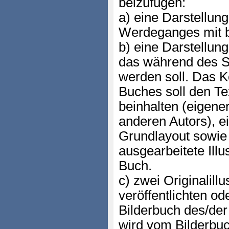
beizufügen:
a) eine Darstellun
Werdeganges mit b
b) eine Darstellun
das während des S
werden soll. Das K
Buches soll den Te
beinhalten (eigener
anderen Autors), e
Grundlayout sowie 
ausgearbeitete Ill
Buch.
c) zwei Originalill
veröffentlichten od
Bilderbuch des/der 
wird vom Bilderb