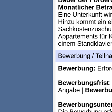
Dauer der Förder
Monatlicher Betr
Eine Unterkunft wir
Hinzu kommt ein e
Sachkostenzuschus
Appartements für K
einem Standklavier
Bewerbung / Teil
Bewerbung:
Erfor
Bewerbungsfrist
:
Angabe |
Bewerbu
Bewerbungsunter
Die Bewerbung erfo