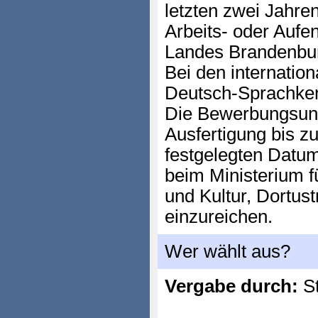
letzten zwei Jahre
Arbeits- oder Aufe
Landes Brandenbu
Bei den internatio
Deutsch-Sprachken
Die Bewerbungsunte
Ausfertigung bis z
festgelegten Datu
beim Ministerium f
und Kultur, Dortus
einzureichen.
Wer wählt aus?
Vergabe durch:
St