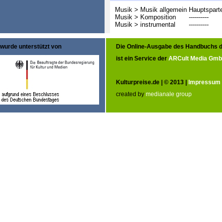
Musik > Musik allgemein
Hauptspart
Musik > Komposition
----------
Musik > instrumental
----------
wurde unterstützt von
Die Online-Ausgabe des Handbuchs d
ist ein Service der
ARCult Media Gm
Kulturpreise.de | © 2013 |
Impressum
created by
medianale group