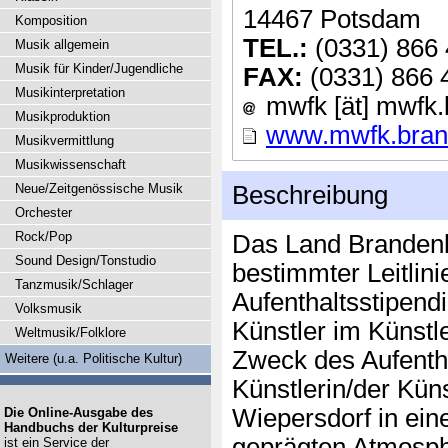
14467 Potsdam
Komposition
TEL.:
(0331) 866 
Musik allgemein
Musik für Kinder/Jugendliche
FAX:
(0331) 866 
Musikinterpretation
mwfk [ät] mwfk.
Musikproduktion
www.mwfk.bran
Musikvermittlung
Musikwissenschaft
Neue/Zeitgenössische Musik
Beschreibung
Orchester
Rock/Pop
Das Land Branden
Sound Design/Tonstudio
bestimmter Leitlin
Tanzmusik/Schlager
Aufenthaltsstipend
Volksmusik
Künstler im Künstl
Weltmusik/Folklore
Zweck des Aufentha
Weitere (u.a. Politische Kultur)
Künstlerin/der Kün
Wiepersdorf in eine
Die Online-Ausgabe des
Handbuchs der Kulturpreise
geprägten Atmosph
ist ein Service der