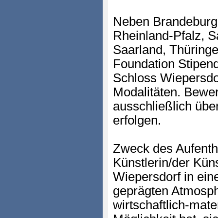
Neben Brandeburg 
Rheinland-Pfalz, S
Saarland, Thüringe
Foundation Stipend
Schloss Wiepersdor
Modalitäten. Bewe
ausschließlich über
erfolgen.
Zweck des Aufentha
Künstlerin/der Kün
Wiepersdorf in eine
geprägten Atmosph
wirtschaftlich-mat