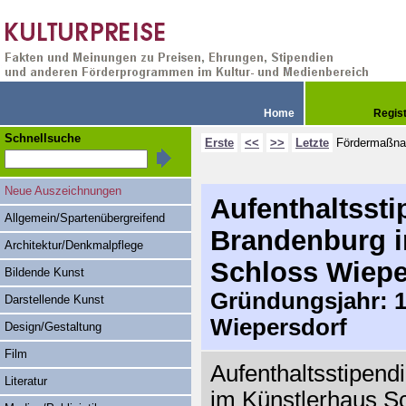
Home
Regis
Schnellsuche
Erste
<<
>>
Letzte
Fördermaßn
Neue Auszeichnungen
Aufenthaltsst
Allgemein/Spartenübergreifend
Brandenburg i
Architektur/Denkmalpflege
Schloss Wiepe
Bildende Kunst
Gründungsjahr: 19
Darstellende Kunst
Wiepersdorf
Design/Gestaltung
Film
Aufenthaltsstipen
Literatur
im Künstlerhaus Sc