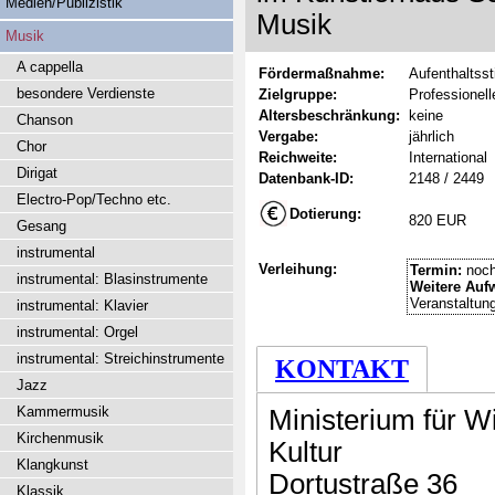
Medien/Publizistik
Musik
Musik
A cappella
Fördermaßnahme:
Aufenthaltss
besondere Verdienste
Zielgruppe:
Professionel
Altersbeschränkung:
keine
Chanson
Vergabe:
jährlich
Chor
Reichweite:
International
Dirigat
Datenbank-ID:
2148 / 2449
Electro-Pop/Techno etc.
Dotierung:
820 EUR
Gesang
instrumental
Verleihung:
Termin:
noch
instrumental: Blasinstrumente
Weitere Auf
Veranstaltun
instrumental: Klavier
instrumental: Orgel
instrumental: Streichinstrumente
KONTAKT
Jazz
Kammermusik
Ministerium für W
Kirchenmusik
Kultur
Klangkunst
Dortustraße 36
Klassik