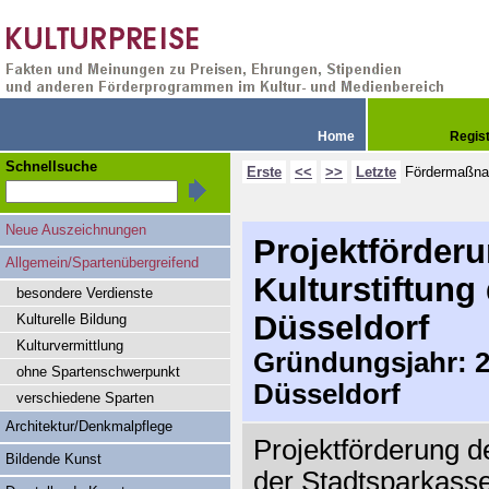
Home
Regis
Schnellsuche
Erste
<<
>>
Letzte
Fördermaßn
Neue Auszeichnungen
Projektförder
Allgemein/Spartenübergreifend
Kulturstiftung
besondere Verdienste
Düsseldorf
Kulturelle Bildung
Kulturvermittlung
Gründungsjahr: 20
ohne Spartenschwerpunkt
Düsseldorf
verschiedene Sparten
Architektur/Denkmalpflege
Projektförderung de
Bildende Kunst
der Stadtsparkasse