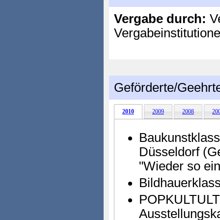
Vergabe durch:
Ve
Vergabeinstitution
Geförderte/Geehrt
2010
2009
2008
20
Baukunstklass
Düsseldorf (G
"Wieder so ein
Bildhauerklass
POPKULTULTUR
Ausstellungsk