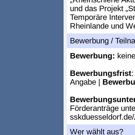
und das Projekt „S
Temporäre Interven
Rheinlande und We
Bewerbung / Teil
Bewerbung:
kein
Bewerbungsfrist
:
Angabe |
Bewerbu
Bewerbungsunter
Förderanträge unter
sskduesseldorf.de/
Wer wählt aus?