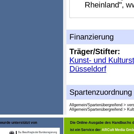
Rheinland", w
Finanzierung
Träger/Stifter:
Kunst- und Kulturs
Düsseldorf
Spartenzuordnung
Allgemein/Spartenübergreifend > ver
Allgemein/Spartenübergreifend > Kult
wurde unterstützt von
Die Online-Ausgabe des Handbuchs d
ist ein Service der
ARCult Media Gm