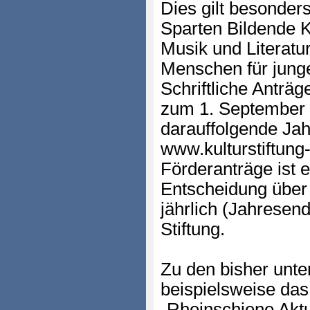
Dies gilt besonders
Sparten Bildende K
Musik und Literatu
Menschen für junge
Schriftliche Anträg
zum 1. September e
darauffolgende Jah
www.kulturstiftung
Förderanträge ist e
Entscheidung über d
jährlich (Jahresen
Stiftung.
Zu den bisher unte
beispielsweise das 
„Rheinschiene Aktu