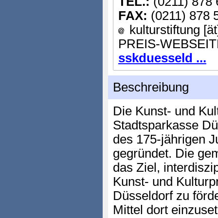
TEL.:
(0211) 878
FAX:
(0211) 878 
kulturstiftung [ä
PREIS-WEBSEIT
sskduesseld ...
Beschreibung
Die Kunst- und Kult
Stadtsparkasse Düs
des 175-jährigen 
gegründet. Die gem
das Ziel, interdiszi
Kunst- und Kulturp
Düsseldorf zu förde
Mittel dort einzuse