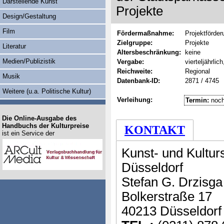
Darstellende Kunst
Projekte
Design/Gestaltung
Film
Fördermaßnahme:
Projektförder
Zielgruppe:
Projekte
Literatur
Altersbeschränkung:
keine
Medien/Publizistik
Vergabe:
vierteljährlic
Reichweite:
Regional
Musik
Datenbank-ID:
2871 / 4745
Weitere (u.a. Politische Kultur)
Verleihung:
Termin:
noch
Die Online-Ausgabe des
Handbuchs der Kulturpreise
KONTAKT
ist ein Service der
Kunst- und Kultur
Düsseldorf
Stefan G. Drzisga
Bolkerstraße 17
40213 Düsseldorf