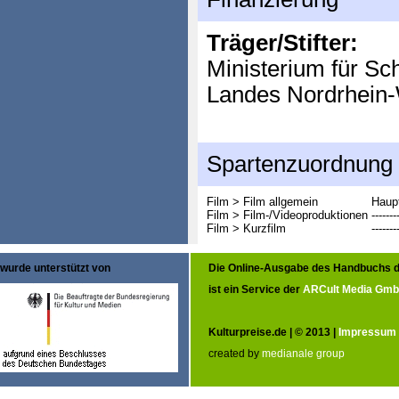
Träger/Stifter:
Ministerium für Sc
Landes Nordrhein-
Spartenzuordnung
Film > Film allgemein
Haupt
Film > Film-/Videoproduktionen
-------
Film > Kurzfilm
-------
wurde unterstützt von
Die Online-Ausgabe des Handbuchs d
ist ein Service der
ARCult Media Gm
Kulturpreise.de | © 2013 |
Impressum
created by
medianale group