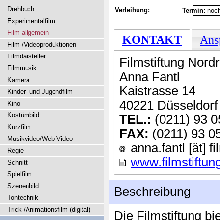
Drehbuch
Verleihung:
Termin:
noch
Experimentalfilm
Film allgemein
KONTAKT
Ans
Film-/Videoproduktionen
Filmdarsteller
Filmstiftung Nor
Filmmusik
Anna Fantl
Kamera
Kaistrasse 14
Kinder- und Jugendfilm
40221 Düsseldorf
Kino
Kostümbild
TEL.:
(0211) 93 0
Kurzfilm
FAX:
(0211) 93 0
Musikvideo/Web-Video
anna.fantl [ät] fi
Regie
www.filmstiftun
Schnitt
Spielfilm
Szenenbild
Beschreibung
Tontechnik
Trick-/Animationsfilm (digital)
Die Filmstiftung bi