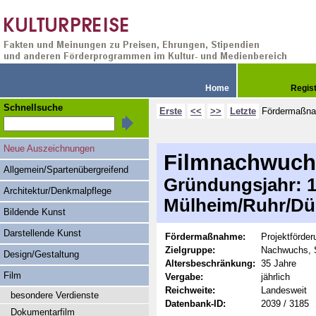
Home
Regis
Schnellsuche
Erste
<<
>>
Letzte
Fördermaßn
Neue Auszeichnungen
Filmnachwuch
Allgemein/Spartenübergreifend
Gründungsjahr: 19
Architektur/Denkmalpflege
Mülheim/Ruhr/Dü
Bildende Kunst
Darstellende Kunst
Fördermaßnahme:
Projektförder
Zielgruppe:
Nachwuchs, 
Design/Gestaltung
Altersbeschränkung:
35 Jahre
Film
Vergabe:
jährlich
Reichweite:
Landesweit
besondere Verdienste
Datenbank-ID:
2039 / 3185
Dokumentarfilm