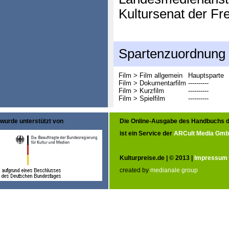
Kultursenat der F
Spartenzuordnung
Film > Film allgemein
Hauptsparte
Film > Dokumentarfilm
----------
Film > Kurzfilm
----------
Film > Spielfilm
----------
wurde unterstützt von
Die Online-Ausgabe des Handbuchs d
ist ein Service der
ARCult Media Gm
Kulturpreise.de | © 2013 |
Impressum
created by
medianale group