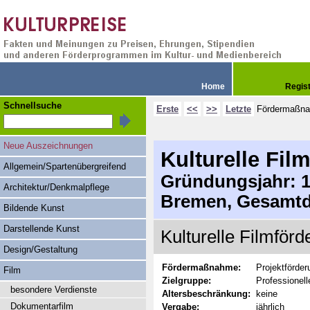
Home
Regis
Schnellsuche
Erste
<<
>>
Letzte
Fördermaßn
Neue Auszeichnungen
Kulturelle Fi
Allgemein/Spartenübergreifend
Gründungsjahr: 19
Architektur/Denkmalpflege
Bremen, Gesamtd
Bildende Kunst
Darstellende Kunst
Kulturelle Filmför
Design/Gestaltung
Fördermaßnahme:
Projektförder
Film
Zielgruppe:
Professionel
besondere Verdienste
Altersbeschränkung:
keine
Dokumentarfilm
Vergabe:
jährlich