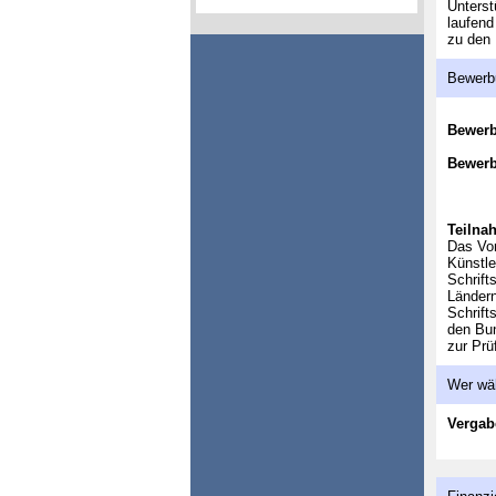
Unters
laufend
zu den 
Bewerb
Bewer
Bewerb
Teilna
Das Vor
Künstle
Schrift
Ländern
Schrift
den Bun
zur Prü
Wer wä
Vergab