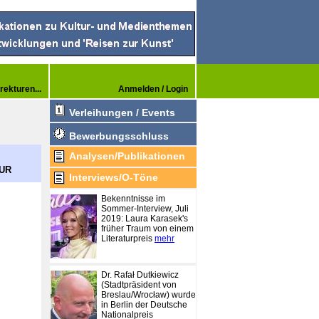
rekturen...
Anmelden / Login
Verleihungen / Events
Bewerbungsschluss
Analysen/Publikationen
EUR
Interviews/O-Töne
Bekenntnisse im
Sommer-Interview, Juli
2019: Laura Karasek's
früher Traum von einem
Literaturpreis
mehr
Dr. Rafał Dutkiewicz
(Stadtpräsident von
Breslau/Wrocław) wurde
in Berlin der Deutsche
Nationalpreis