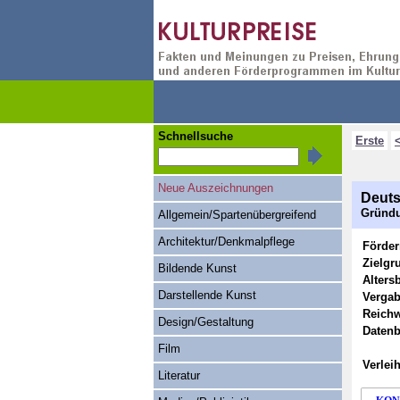
Schnellsuche
Erste
Neue Auszeichnungen
Deuts
Gründu
Allgemein/Spartenübergreifend
Architektur/Denkmalpflege
Förde
Zielgr
Bildende Kunst
Alters
Darstellende Kunst
Vergab
Reichw
Design/Gestaltung
Datenb
Film
Verlei
Literatur