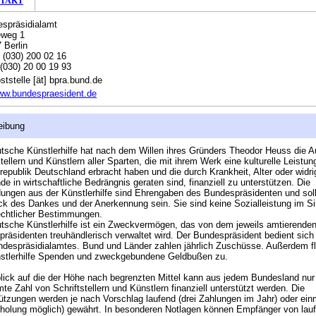
TAKT
spräsidialamt
eweg 1
 Berlin
:
(030) 200 02 16
(030) 20 00 19 93
ststelle [ät] bpra.bund.de
ww.bundespraesident.de
eibung
tsche Künstlerhilfe hat nach dem Willen ihres Gründers Theodor Heuss die A
stellern und Künstlern aller Sparten, die mit ihrem Werk eine kulturelle Leistung
epublik Deutschland erbracht haben und die durch Krankheit, Alter oder widri
e in wirtschaftliche Bedrängnis geraten sind, finanziell zu unterstützen. Die
ngen aus der Künstlerhilfe sind Ehrengaben des Bundespräsidenten und sol
k des Dankes und der Anerkennung sein. Sie sind keine Sozialleistung im S
echtlicher Bestimmungen.
tsche Künstlerhilfe ist ein Zweckvermögen, das von dem jeweils amtierende
räsidenten treuhändlerisch verwaltet wird. Der Bundespräsident bedient sich 
despräsidialamtes. Bund und Länder zahlen jährlich Zuschüsse. Außerdem f
nstlerhilfe Spenden und zweckgebundene Geldbußen zu.
lick auf die der Höhe nach begrenzten Mittel kann aus jedem Bundesland nur
te Zahl von Schriftstellern und Künstlern finanziell unterstützt werden. Die
ützungen werden je nach Vorschlag laufend (drei Zahlungen im Jahr) oder ein
holung möglich) gewährt. In besonderen Notlagen können Empfänger von lau