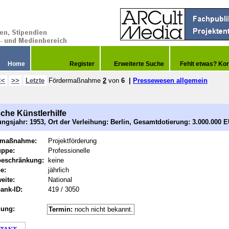
Home
Register
Erweiterte Suche
Fehlt etwas? Kor
<<
>>
Letzte
Fördermaßnahme
2
von
6
|
Pressewesen allgemein
che Künstlerhilfe
ngsjahr: 1953, Ort der Verleihung: Berlin, Gesamtdotierung: 3.000.000 
rmaßnahme:
Projektförderung
uppe:
Professionelle
beschränkung:
keine
e:
jährlich
eite:
National
ank-ID:
419 / 3050
hung:
Termin:
noch nicht bekannt.