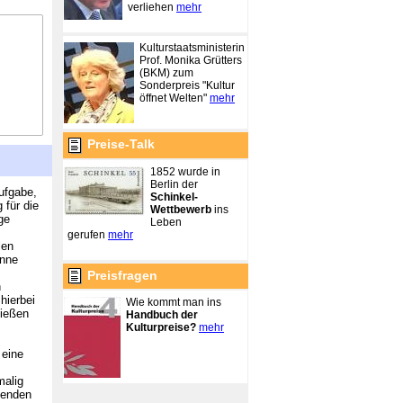
verliehen
mehr
Kulturstaatsministerin
Prof. Monika Grütters
(BKM) zum
Sonderpreis "Kultur
öffnet Welten"
mehr
Preise-Talk
1852 wurde in
Berlin der
ufgabe,
Schinkel-
 für die
Wettbewerb
ins
ge
Leben
gerufen
mehr
len
inne
Preisfragen
n
hierbei
Wie kommt man ins
ließen
Handbuch der
Kulturpreise?
mehr
 eine
malig
fenden