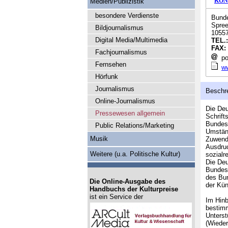
KON
Medien/Publizistik
besondere Verdienste
Bunde
Spre
Bildjournalismus
10557
Digital Media/Multimedia
TEL.
FAX:
Fachjournalismus
po
Fernsehen
w
Hörfunk
Journalismus
Beschr
Online-Journalismus
Die Deu
Pressewesen allgemein
Schrift
Bundesr
Public Relations/Marketing
Umständ
Musik
Zuwendu
Ausdruc
Weitere (u.a. Politische Kultur)
sozialr
Die Deu
Bundesp
des Bun
Die Online-Ausgabe des
der Kü
Handbuchs der Kulturpreise
ist ein Service der
Im Hinb
bestimm
Unterst
(Wieder