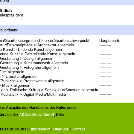
erung
Stifter:
ndespräsident
nzuordnung
in/Spartenübergreifend > ohne Spartenschwerpunkt
Hauptsparte
ktur/Denkmalpflege > Architektur allgemein
----------
e Kunst > Bildende Kunst allgemein
----------
lende Kunst > Darstellende Kunst allgemein
----------
Gestaltung > Design allgemein
----------
/Gestaltung > Kunsthandwerk allgemein
----------
Gestaltung > Fotografie allgemein
----------
Film allgemein
----------
r > Literatur allgemein
----------
Publizistik > Pressewesen allgemein
----------
> Musik allgemein
----------
 (u.a. Politische Kultur) > Soziokultur/Sonstige allgemein
----------
Publizistik > Digital Media/Multimedia
----------
line-Ausgabe des Handbuchs der Kulturpreise
 Service der
ARCult Media GmbH
, Köln
reise.de | © 2013 |
Impressum
|
Über uns
|
Kontakt