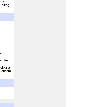
en von
Beitrag
er
er den
elbar an
 Ländern