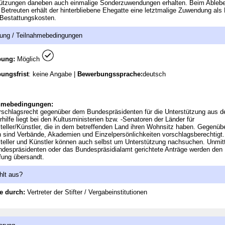
tützungen daneben auch einmalige Sonderzuwendungen erhalten. Beim Ableb
 Betreuten erhält der hinterbliebene Ehegatte eine letztmalige Zuwendung als 
Bestattungskosten.
ung / Teilnahmebedingungen
bung:
Möglich
ungsfrist
: keine Angabe |
Bewerbungssprache:
deutsch
hmebedingungen:
schlagsrecht gegenüber dem Bundespräsidenten für die Unterstützung aus d
rhilfe liegt bei den Kultusministerien bzw. -Senatoren der Länder für
steller/Künstler, die in dem betreffenden Land ihren Wohnsitz haben. Gegenüb
 sind Verbände, Akademien und Einzelpersönlichkeiten vorschlagsberechtigt.
steller und Künstler können auch selbst um Unterstützung nachsuchen. Unmitt
despräsidenten oder das Bundespräsidialamt gerichtete Anträge werden den
fung übersandt.
hlt aus?
e durch:
Vertreter der Stifter / Vergabeinstitutionen