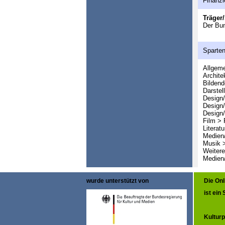
Finanzi
Träger/
Der Bu
Sparte
Allgeme
Archite
Bildend
Darstel
Design/
Design
Design/
Film > 
Literatu
Medien/
Musik 
Weitere
Medien/
wurde unterstützt von
Die On
ist ein
Kulturp