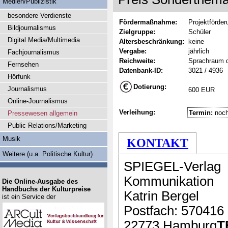
Medien/Publizistik
besondere Verdienste
Fördermaßnahme:
Projektförder
Bildjournalismus
Zielgruppe:
Schüler
Digital Media/Multimedia
Altersbeschränkung:
keine
Vergabe:
jährlich
Fachjournalismus
Reichweite:
Sprachraum 
Fernsehen
Datenbank-ID:
3021 / 4936
Hörfunk
Dotierung:
Journalismus
600 EUR
Online-Journalismus
Verleihung:
Termin:
noch
Pressewesen allgemein
Public Relations/Marketing
Musik
KONTAKT
Weitere (u.a. Politische Kultur)
SPIEGEL-Verlag
Kommunikation
Die Online-Ausgabe des
Handbuchs der Kulturpreise
Katrin Bergel
ist ein Service der
Postfach: 570416
22773 Hamburg
T