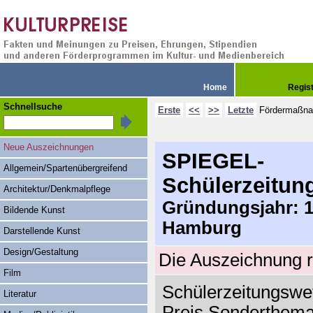
Home
Regis
Schnellsuche
Erste
<<
>>
Letzte
Fördermaßn
Neue Auszeichnungen
SPIEGEL-
Allgemein/Spartenübergreifend
Schülerzeitun
Architektur/Denkmalpflege
Gründungsjahr: 19
Bildende Kunst
Hamburg
Darstellende Kunst
Design/Gestaltung
Die Auszeichnung r
Film
Schülerzeitungswet
Literatur
Preis Sonderthem