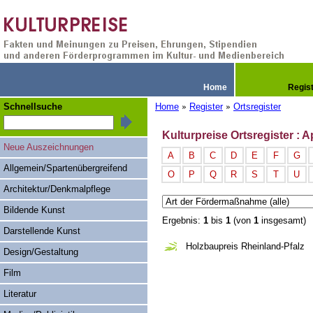
Home
Regis
Schnellsuche
Home
Register
Ortsregister
»
»
Kulturpreise Ortsregister :
Neue Auszeichnungen
A
B
C
D
E
F
G
Allgemein/Spartenübergreifend
O
P
Q
R
S
T
U
Architektur/Denkmalpflege
Bildende Kunst
Ergebnis:
1
bis
1
(von
1
insgesamt)
Darstellende Kunst
Holzbaupreis Rheinland-Pfalz
Design/Gestaltung
Film
Literatur