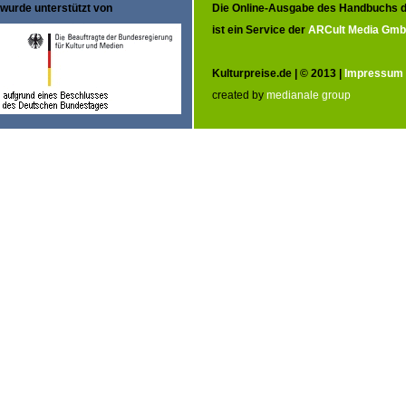
wurde unterstützt von
Die Online-Ausgabe des Handbuchs d
ist ein Service der
ARCult Media Gm
Kulturpreise.de | © 2013 |
Impressum
created by
medianale group