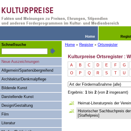
Home
Regis
Schnellsuche
Home
Register
Ortsregister
»
»
Kulturpreise Ortsregister : W
Neue Auszeichnungen
A
B
C
D
E
F
G
Allgemein/Spartenübergreifend
O
P
Q
R
S
T
U
Architektur/Denkmalpflege
Bildende Kunst
Ergebnis:
1
bis
2
(von
2
insgesamt)
Darstellende Kunst
Heimat-Literaturpreis der Verei
Design/Gestaltung
Historischer Sachbuchpreis der
Film
[Staffelpreis]
Literatur