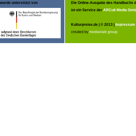
wurde unterstützt von
Die Online-Ausgabe des Handbuchs d
ist ein Service der
ARCult Media Gm
Kulturpreise.de | © 2013 |
Impressum
created by
medianale group