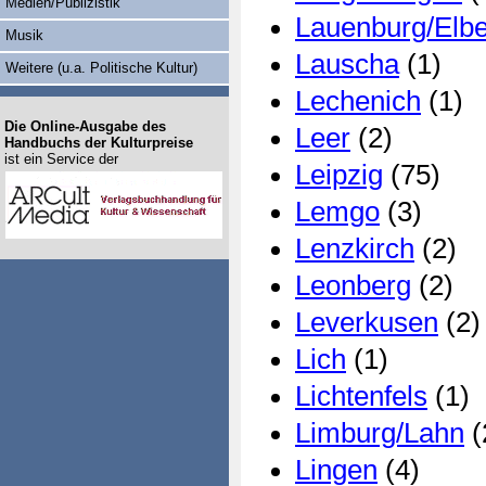
Medien/Publizistik
Lauenburg/Elb
Musik
Lauscha
(1)
Weitere (u.a. Politische Kultur)
Lechenich
(1)
Die Online-Ausgabe des
Leer
(2)
Handbuchs der Kulturpreise
ist ein Service der
Leipzig
(75)
Lemgo
(3)
Lenzkirch
(2)
Leonberg
(2)
Leverkusen
(2)
Lich
(1)
Lichtenfels
(1)
Limburg/Lahn
(
Lingen
(4)