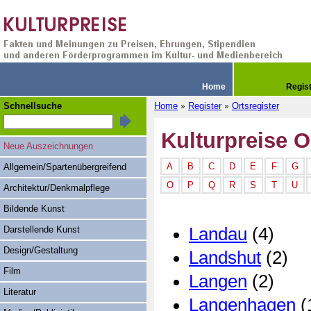
Home
Regis
Schnellsuche
Home
Register
Ortsregister
»
»
Kulturpreise O
Neue Auszeichnungen
A
B
C
D
E
F
G
Allgemein/Spartenübergreifend
O
P
Q
R
S
T
U
Architektur/Denkmalpflege
Bildende Kunst
Landau
(4)
Darstellende Kunst
Design/Gestaltung
Landshut
(2)
Film
Langen
(2)
Literatur
Langenhagen
(