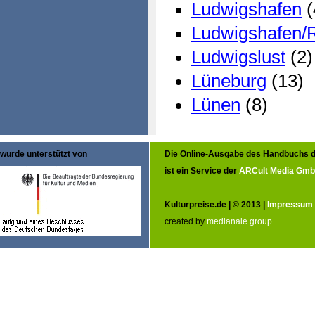
Ludwigshafen
(
Ludwigshafen/
Ludwigslust
(2)
Lüneburg
(13)
Lünen
(8)
wurde unterstützt von
Die Online-Ausgabe des Handbuchs d
ist ein Service der
ARCult Media Gm
Kulturpreise.de | © 2013 |
Impressum
created by
medianale group