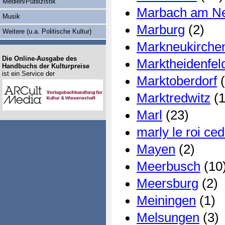
Medien/Publizistik
Marbach am N
Musik
Marburg
(2)
Weitere (u.a. Politische Kultur)
Markneukirche
Die Online-Ausgabe des
Marktheidenfel
Handbuchs der Kulturpreise
ist ein Service der
Marktoberdorf
(
Marktredwitz
(1
Marl
(23)
marly le roi ce
Mayen
(2)
Meerbusch
(10
Meersburg
(2)
Meiningen
(1)
Melsungen
(3)