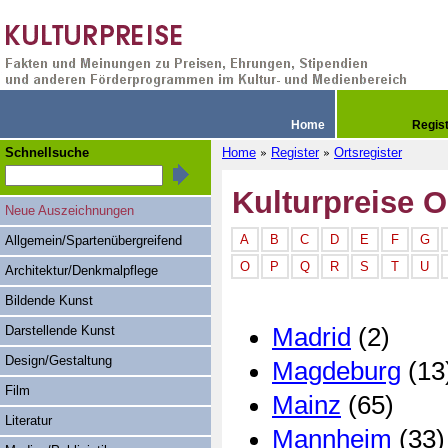
Home
Regis
Schnellsuche
Home
Register
Ortsregister
»
»
Kulturpreise O
Neue Auszeichnungen
A
B
C
D
E
F
G
Allgemein/Spartenübergreifend
O
P
Q
R
S
T
U
Architektur/Denkmalpflege
Bildende Kunst
Madrid
(2)
Darstellende Kunst
Design/Gestaltung
Magdeburg
(13
Film
Mainz
(65)
Literatur
Mannheim
(33)