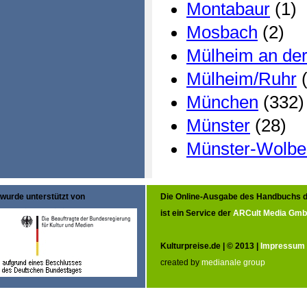
Montabaur
(1)
Mosbach
(2)
Mülheim an de
Mülheim/Ruhr
(
München
(332)
Münster
(28)
Münster-Wolbe
wurde unterstützt von
Die Online-Ausgabe des Handbuchs d
ist ein Service der
ARCult Media Gm
Kulturpreise.de | © 2013 |
Impressum
created by
medianale group