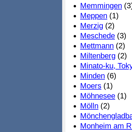
Memmingen
(3
Meppen
(1)
Merzig
(2)
Meschede
(3)
Mettmann
(2)
Miltenberg
(2)
Minato-ku, Tok
Minden
(6)
Moers
(1)
Möhnesee
(1)
Mölln
(2)
Mönchengladb
Monheim am R