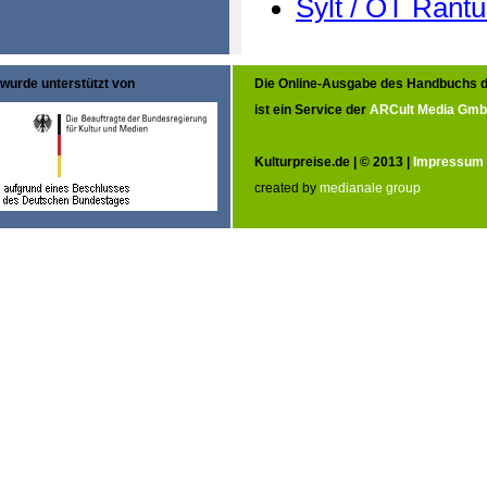
Sylt / OT Rant
wurde unterstützt von
Die Online-Ausgabe des Handbuchs d
ist ein Service der
ARCult Media Gm
Kulturpreise.de | © 2013 |
Impressum
created by
medianale group