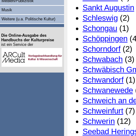
Medien/Publizistik
Sankt Augustin
Musik
Schleswig
(2)
Weitere (u.a. Politische Kultur)
Schongau
(1)
Die Online-Ausgabe des
Schöppingen
(4
Handbuchs der Kulturpreise
ist ein Service der
Schorndorf
(2)
Schwabach
(3)
Schwäbisch G
Schwandorf
(1)
Schwanewede
Schweich an d
Schweinfurt
(7)
Schwerin
(12)
Seebad Hering