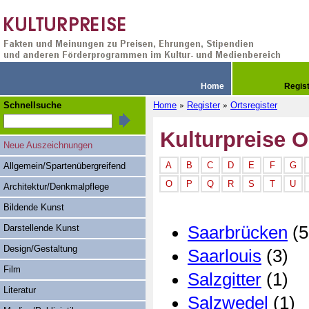
Home
Regis
Schnellsuche
Home
Register
Ortsregister
»
»
Kulturpreise O
Neue Auszeichnungen
A
B
C
D
E
F
G
Allgemein/Spartenübergreifend
O
P
Q
R
S
T
U
Architektur/Denkmalpflege
Bildende Kunst
Saarbrücken
(5
Darstellende Kunst
Design/Gestaltung
Saarlouis
(3)
Film
Salzgitter
(1)
Literatur
Salzwedel
(1)