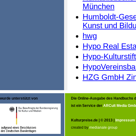
München
Humboldt-Gesel
Kunst und Bildu
hwg
Hypo Real Estat
Hypo-Kulturstif
HypoVereinsba
HZG GmbH Zin
wurde unterstützt von
Die Online-Ausgabe des Handbuchs d
ist ein Service der
ARCult Media Gm
Kulturpreise.de | © 2013 |
Impressum
created by
medianale group