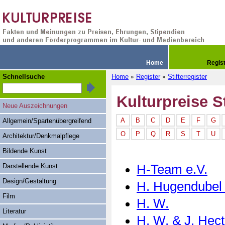
Home
Regis
Schnellsuche
Home
Register
Stifterregister
»
»
Kulturpreise St
Neue Auszeichnungen
A
B
C
D
E
F
G
Allgemein/Spartenübergreifend
O
P
Q
R
S
T
U
Architektur/Denkmalpflege
Bildende Kunst
H-Team e.V.
Darstellende Kunst
Design/Gestaltung
H. Hugendube
Film
H. W.
Literatur
H. W. & J. Hect