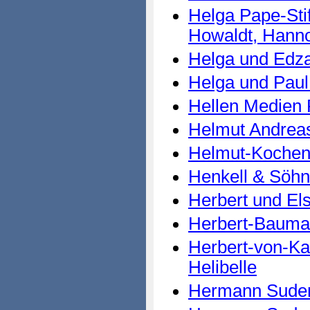
Helga Pape-Sti
Howaldt, Hann
Helga und Edza
Helga und Pau
Hellen Medien
Helmut Andreas
Helmut-Kochend
Henkell & Söhn
Herbert und El
Herbert-Bauman
Herbert-von-Kar
Helibelle
Hermann Sude