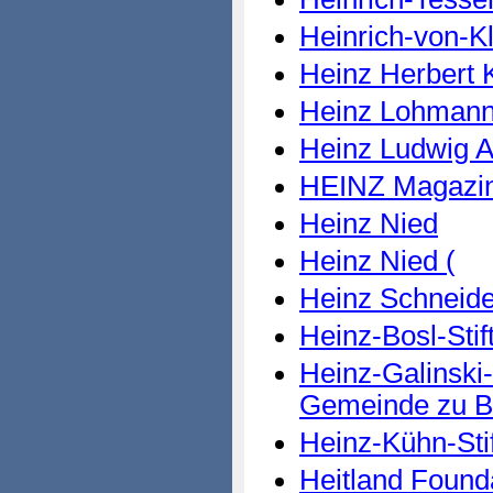
Heinrich-von-Kl
Heinz Herbert K
Heinz Lohmann 
Heinz Ludwig A
HEINZ Magazi
Heinz Nied
Heinz Nied (
Heinz Schneide
Heinz-Bosl-Stif
Heinz-Galinski-
Gemeinde zu Be
Heinz-Kühn-Sti
Heitland Found