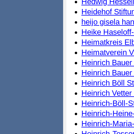
Hedwig Hessel
Heidehof Stiftu
heijo gisela ha
Heike Haseloff
Heimatkreis El
Heimatverein 
Heinrich Baue
Heinrich Bauer
Heinrich Böll St
Heinrich Vetter 
Heinrich-Böll-St
Heinrich-Heine-
Heinrich-Maria
Heinrich-Tesse