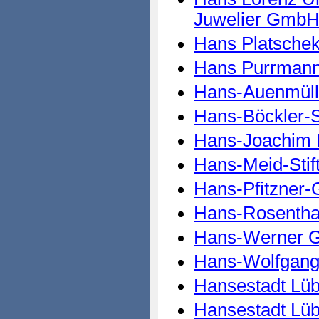
Juwelier Gmb
Hans Platschek
Hans Purrmann 
Hans-Auenmüll
Hans-Böckler-S
Hans-Joachim P
Hans-Meid-Stif
Hans-Pfitzner-
Hans-Rosenthal
Hans-Werner 
Hans-Wolfgang 
Hansestadt Lüb
Hansestadt Lübe