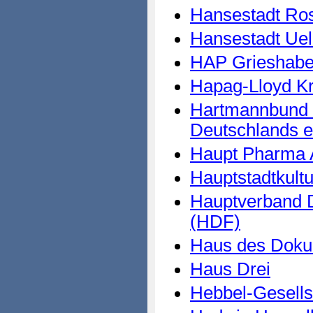
Hansestadt Ro
Hansestadt Ue
HAP Grieshaber
Hapag-Lloyd K
Hartmannbund 
Deutschlands e
Haupt Pharma
Hauptstadtkult
Hauptverband D
(HDF)
Haus des Dokum
Haus Drei
Hebbel-Gesells