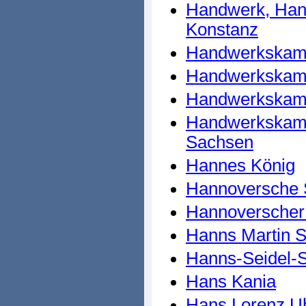
Handwerk, Hand
Konstanz
Handwerkskamm
Handwerkskam
Handwerkskamm
Handwerkskamm
Sachsen
Hannes König
Hannoversche
Hannoverscher 
Hanns Martin S
Hanns-Seidel-St
Hans Kania
Hans Lorenz U