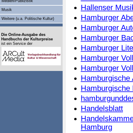
Medien/Publizistik
Hallenser Musi
Musik
Hamburger Abe
Weitere (u.a. Politische Kultur)
Hamburger Auto
Die Online-Ausgabe des
Hamburger Bac
Handbuchs der Kulturpreise
ist ein Service der
Hamburger Lite
Hamburger Vol
Hamburger Vol
Hamburgische 
Hamburgische K
hamburgundde
Handelsblatt
Handelskammer
Hamburg