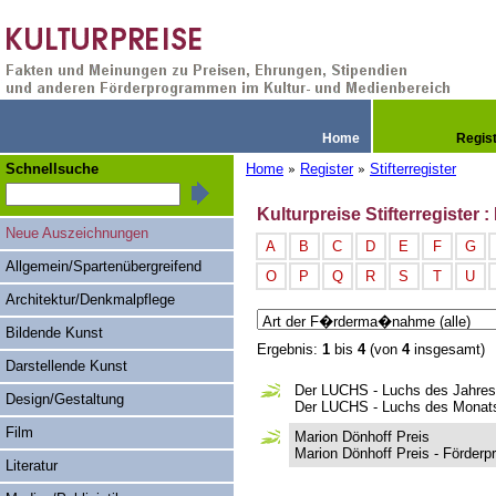
Home
Regis
Schnellsuche
Home
Register
Stifterregister
»
»
Kulturpreise Stifterregister :
Neue Auszeichnungen
A
B
C
D
E
F
G
Allgemein/Spartenübergreifend
O
P
Q
R
S
T
U
Architektur/Denkmalpflege
Bildende Kunst
Ergebnis:
1
bis
4
(von
4
insgesamt)
Darstellende Kunst
Der LUCHS - Luchs des Jahres
Design/Gestaltung
Der LUCHS - Luchs des Monat
Film
Marion Dönhoff Preis
Marion Dönhoff Preis - Förderp
Literatur