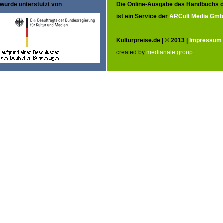
wurde unterstützt von
Die Online-Ausgabe des Handbuchs d
ist ein Service der
ARCult Media Gm
Kulturpreise.de | © 2013 |
Impressum
created by
medianale group