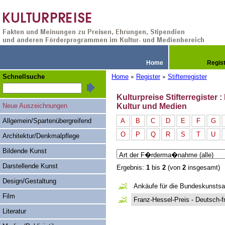
Home
Regis
Schnellsuche
Home
Register
Stifterregister
»
»
Kulturpreise Stifterregister
Neue Auszeichnungen
Kultur und Medien
Allgemein/Spartenübergreifend
A
B
C
D
E
F
G
O
P
Q
R
S
T
U
Architektur/Denkmalpflege
Bildende Kunst
Darstellende Kunst
Ergebnis:
1
bis
2
(von
2
insgesamt)
Design/Gestaltung
Ankäufe für die Bundeskunst
Film
Franz-Hessel-Preis - Deutsch-fr
Literatur