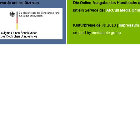
wurde unterstützt von
Die Online-Ausgabe des Handbuchs d
ist ein Service der
ARCult Media Gm
Kulturpreise.de | © 2013 |
Impressum
created by
medianale group