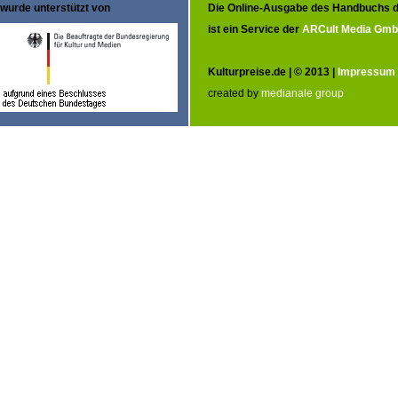
wurde unterstützt von
Die Online-Ausgabe des Handbuchs d
ist ein Service der
ARCult Media Gm
Kulturpreise.de | © 2013 |
Impressum
created by
medianale group