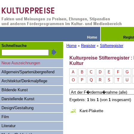
Home
Regis
Schnellsuche
Home
Register
Stifterregister
»
»
Kulturpreise Stifterregister
Neue Auszeichnungen
Kultur
Allgemein/Spartenübergreifend
A
B
C
D
E
F
G
O
P
Q
R
S
T
U
Architektur/Denkmalpflege
Bildende Kunst
Darstellende Kunst
Ergebnis:
1
bis
1
(von
1
insgesamt)
Design/Gestaltung
Kant-Plakette
Film
Literatur