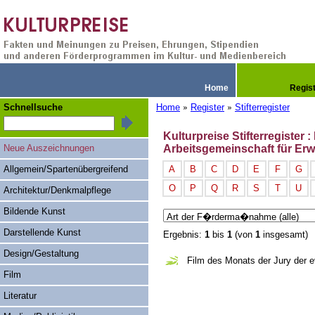
Home
Regis
Schnellsuche
Home
Register
Stifterregister
»
»
Kulturpreise Stifterregister
Neue Auszeichnungen
Arbeitsgemeinschaft für Er
Allgemein/Spartenübergreifend
A
B
C
D
E
F
G
O
P
Q
R
S
T
U
Architektur/Denkmalpflege
Bildende Kunst
Darstellende Kunst
Ergebnis:
1
bis
1
(von
1
insgesamt)
Design/Gestaltung
Film des Monats der Jury der e
Film
Literatur