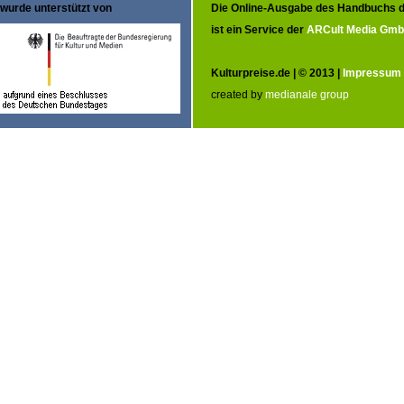
wurde unterstützt von
Die Online-Ausgabe des Handbuchs d
ist ein Service der
ARCult Media Gm
Kulturpreise.de | © 2013 |
Impressum
created by
medianale group