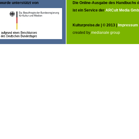
wurde unterstützt von
Die Online-Ausgabe des Handbuchs d
ist ein Service der
ARCult Media Gm
Kulturpreise.de | © 2013 |
Impressum
created by
medianale group