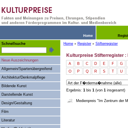
Home
Regis
Schnellsuche
Home
Register
Stifterregister
»
»
Kulturpreise Stifterregiste
Neue Auszeichnungen
A
B
C
D
E
F
G
Allgemein/Spartenübergreifend
O
P
Q
R
S
T
U
Architektur/Denkmalpflege
Bildende Kunst
Ergebnis:
1
bis
1
(von
1
insgesamt)
Darstellende Kunst
Medienpreis "Im Zentrum der 
Design/Gestaltung
Film
Literatur