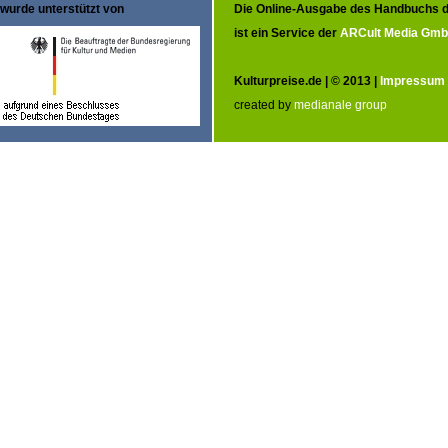
wurde unterstützt von
Die Online-Ausgabe des Handbuchs d
ist ein Service der
ARCult Media Gm
Kulturpreise.de | © 2013 |
Impressum
created by
medianale group