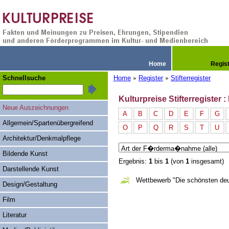
Home
Regis
Schnellsuche
Home
Register
Stifterregister
»
»
Kulturpreise Stifterregister 
Neue Auszeichnungen
A
B
C
D
E
F
G
Allgemein/Spartenübergreifend
O
P
Q
R
S
T
U
Architektur/Denkmalpflege
Bildende Kunst
Ergebnis:
1
bis
1
(von
1
insgesamt)
Darstellende Kunst
Wettbewerb "Die schönsten de
Design/Gestaltung
Film
Literatur