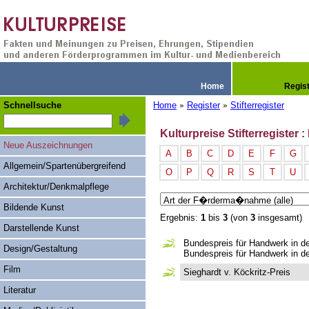
Home
Regis
Schnellsuche
Home
Register
Stifterregister
»
»
Kulturpreise Stifterregister
Neue Auszeichnungen
A
B
C
D
E
F
G
Allgemein/Spartenübergreifend
O
P
Q
R
S
T
U
Architektur/Denkmalpflege
Bildende Kunst
Ergebnis:
1
bis
3
(von
3
insgesamt)
Darstellende Kunst
Bundespreis für Handwerk in de
Design/Gestaltung
Bundespreis für Handwerk in de
Film
Sieghardt v. Köckritz-Preis
Literatur