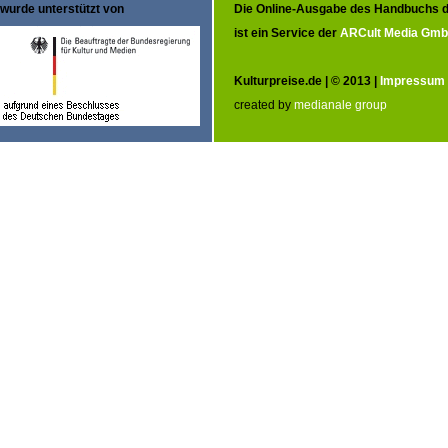
wurde unterstützt von
Die Online-Ausgabe des Handbuchs d
ist ein Service der
ARCult Media Gm
Kulturpreise.de | © 2013 |
Impressum
created by
medianale group