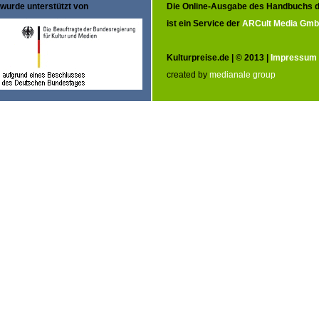
wurde unterstützt von
Die Online-Ausgabe des Handbuchs d
ist ein Service der
ARCult Media Gm
Kulturpreise.de | © 2013 |
Impressum
created by
medianale group