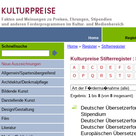
Home
Regis
Schnellsuche
Home
Register
Stifterregister
»
»
Kulturpreise Stifterregister
Neue Auszeichnungen
A
B
C
D
E
F
G
Allgemein/Spartenübergreifend
O
P
Q
R
S
T
U
Architektur/Denkmalpflege
Bildende Kunst
Ergebnis:
1
bis
8
(von
8
insgesamt)
Darstellende Kunst
Deutscher Übersetzerfon
Design/Gestaltung
Stipendium
Film
Deutscher Übersetzerfon
Deutscher Übersetzerfon
Literatur
Europäischen Übersetze