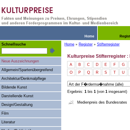
Home
Regis
Schnellsuche
Home
Register
Stifterregister
»
»
Kulturpreise Stifterregister
Neue Auszeichnungen
A
B
C
D
E
F
G
Allgemein/Spartenübergreifend
O
P
Q
R
S
T
U
Architektur/Denkmalpflege
Bildende Kunst
Ergebnis:
1
bis
1
(von
1
insgesamt)
Darstellende Kunst
Medienpreis des Bundesrates
Design/Gestaltung
Film
Literatur