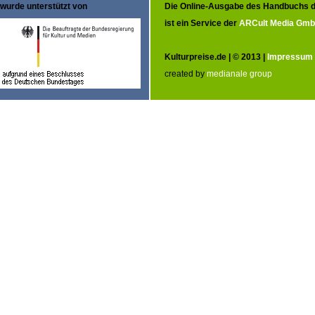
wurde unterstützt von
Die Online-Ausgabe des Handbuchs d
ist ein Service der
ARCult Media Gm
Kulturpreise.de | © 2013 |
Impressum
created by
medianale group