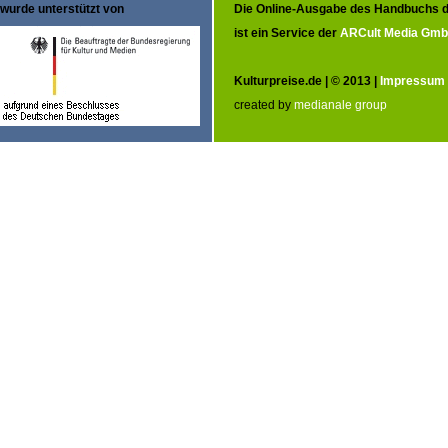
wurde unterstützt von
Die Online-Ausgabe des Handbuchs d
ist ein Service der
ARCult Media Gm
Kulturpreise.de | © 2013 |
Impressum
created by
medianale group