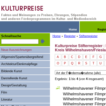
Home
Regis
Schnellsuche
Home
Register
Stifterregister
»
»
Kulturpreise Stifterregiste
Neue Auszeichnungen
Kreis Wilhelmshaven/Friesl
Allgemein/Spartenübergreifend
A
B
C
D
E
F
G
O
P
Q
R
S
T
U
Architektur/Denkmalpflege
Bildende Kunst
Darstellende Kunst
Ergebnis:
1
bis
4
(von
4
insgesamt)
Design/Gestaltung
Wilhelmshavener Filmprei
Film
Wilhelmshavener Filmpre
Wilhelmshavener Filmpre
Literatur
Wilhelmshavener Filmpre