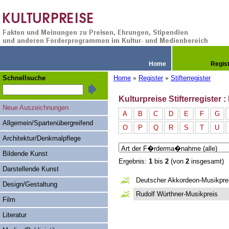
Home
Regis
Schnellsuche
Home
Register
Stifterregister
»
»
Kulturpreise Stifterregiste
Neue Auszeichnungen
A
B
C
D
E
F
G
Allgemein/Spartenübergreifend
O
P
Q
R
S
T
U
Architektur/Denkmalpflege
Bildende Kunst
Ergebnis:
1
bis
2
(von
2
insgesamt)
Darstellende Kunst
Deutscher Akkordeon-Musikpre
Design/Gestaltung
Rudolf Würthner-Musikpreis
Film
Literatur