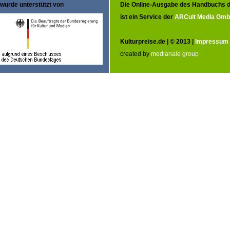
wurde unterstützt von
Die Online-Ausgabe des Handbuchs d
ist ein Service der
ARCult Media Gm
Kulturpreise.de | © 2013 |
Impressum
created by
medianale group