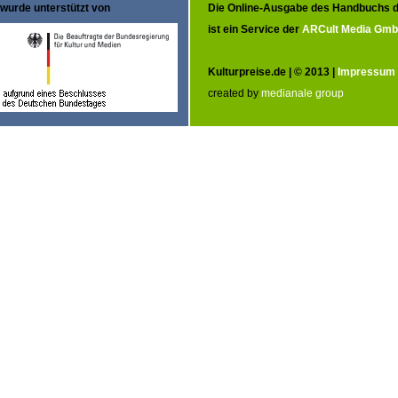
wurde unterstützt von
Die Online-Ausgabe des Handbuchs d
ist ein Service der
ARCult Media Gm
Kulturpreise.de | © 2013 |
Impressum
created by
medianale group