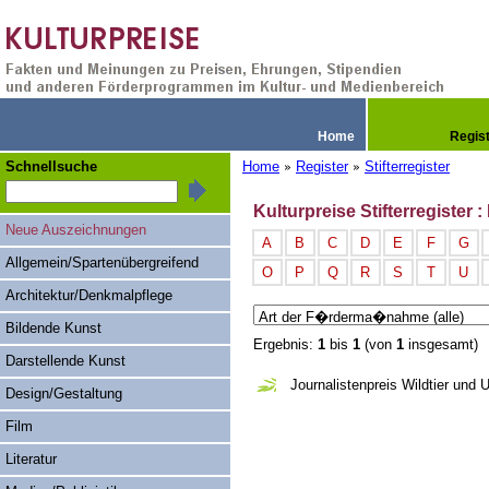
Home
Regis
Schnellsuche
Home
Register
Stifterregister
»
»
Kulturpreise Stifterregiste
Neue Auszeichnungen
A
B
C
D
E
F
G
Allgemein/Spartenübergreifend
O
P
Q
R
S
T
U
Architektur/Denkmalpflege
Bildende Kunst
Ergebnis:
1
bis
1
(von
1
insgesamt)
Darstellende Kunst
Journalistenpreis Wildtier und 
Design/Gestaltung
Film
Literatur