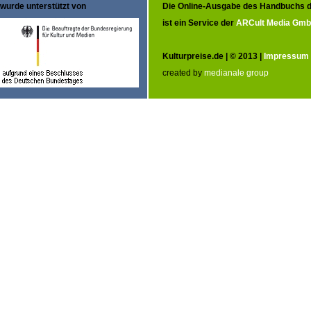
wurde unterstützt von
Die Online-Ausgabe des Handbuchs d
ist ein Service der
ARCult Media Gm
Kulturpreise.de | © 2013 |
Impressum
created by
medianale group