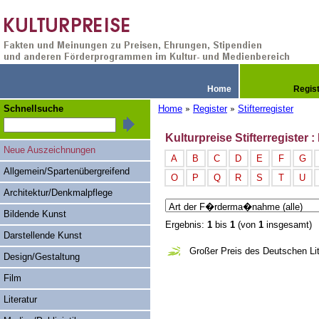
Home
Regis
Schnellsuche
Home
Register
Stifterregister
»
»
Kulturpreise Stifterregister 
Neue Auszeichnungen
A
B
C
D
E
F
G
Allgemein/Spartenübergreifend
O
P
Q
R
S
T
U
Architektur/Denkmalpflege
Bildende Kunst
Ergebnis:
1
bis
1
(von
1
insgesamt)
Darstellende Kunst
Großer Preis des Deutschen Lit
Design/Gestaltung
Film
Literatur