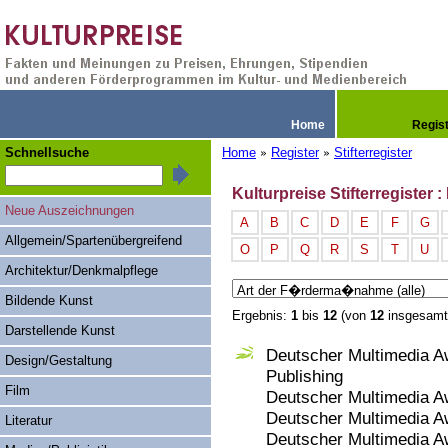
Home
Regis
Schnellsuche
Home
Register
Stifterregister
»
»
Kulturpreise Stifterregister
Neue Auszeichnungen
A
B
C
D
E
F
G
Allgemein/Spartenübergreifend
O
P
Q
R
S
T
U
Architektur/Denkmalpflege
Bildende Kunst
Ergebnis:
1
bis
12
(von
12
insgesamt
Darstellende Kunst
Deutscher Multimedia A
Design/Gestaltung
Publishing
Film
Deutscher Multimedia A
Deutscher Multimedia A
Literatur
Deutscher Multimedia 