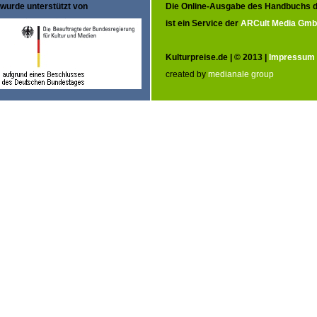
wurde unterstützt von
Die Online-Ausgabe des Handbuchs d
ist ein Service der
ARCult Media Gm
Kulturpreise.de | © 2013 |
Impressum
created by
medianale group