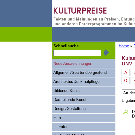
Schnellsuche
Home
»
Kultu
Neue Auszeichnungen
DNV
Allgemein/Spartenübergreifend
A
O
Architektur/Denkmalpflege
Bildende Kunst
Darstellende Kunst
Ergebn
Design/Gestaltung
D
D
Film
Literatur