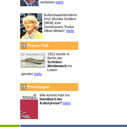
verliehen
mehr
Kulturstaatsministerin
Prof. Monika Grütters
(BKM) zum
Sonderpreis "Kultur
öffnet Welten"
mehr
Preise-Talk
1852 wurde in
Berlin der
Schinkel-
Wettbewerb
ins
Leben
gerufen
mehr
Preisfragen
Wie kommt man ins
Handbuch der
Kulturpreise?
mehr