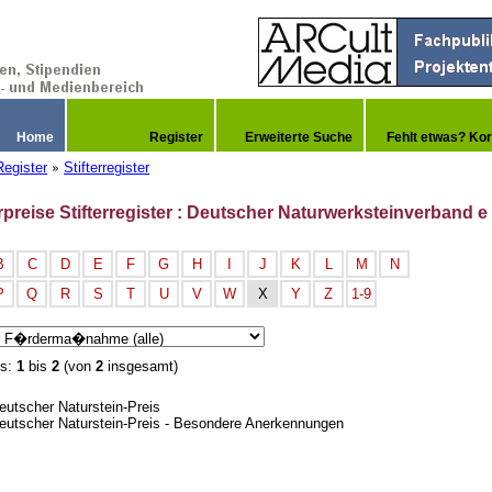
Home
Register
Erweiterte Suche
Fehlt etwas? Kor
Register
Stifterregister
»
rpreise Stifterregister : Deutscher Naturwerksteinverband e
B
C
D
E
F
G
H
I
J
K
L
M
N
P
Q
R
S
T
U
V
W
X
Y
Z
1-9
is:
1
bis
2
(von
2
insgesamt)
eutscher Naturstein-Preis
eutscher Naturstein-Preis - Besondere Anerkennungen