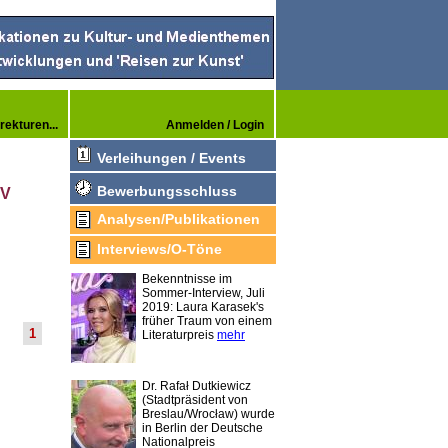
rekturen...
Anmelden / Login
Verleihungen / Events
Bewerbungsschluss
 V
Analysen/Publikationen
Interviews/O-Töne
Bekenntnisse im
Sommer-Interview, Juli
2019: Laura Karasek's
früher Traum von einem
1
Literaturpreis
mehr
Dr. Rafał Dutkiewicz
(Stadtpräsident von
Breslau/Wrocław) wurde
in Berlin der Deutsche
Nationalpreis