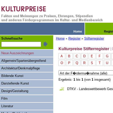
Home
Regis
Schnellsuche
Home
Register
Stifterregister
»
»
Kulturpreise Stifterregiste
Neue Auszeichnungen
A
B
C
D
E
F
G
Allgemein/Spartenübergreifend
O
P
Q
R
S
T
U
Architektur/Denkmalpflege
Bildende Kunst
Ergebnis:
1
bis
1
(von
1
insgesamt)
Darstellende Kunst
DTKV - Landeswettbewerb Gesa
Design/Gestaltung
Film
Literatur