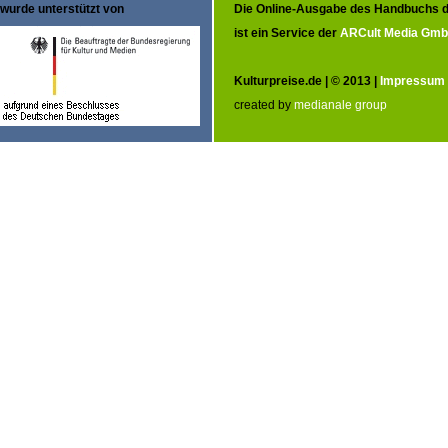
wurde unterstützt von
Die Online-Ausgabe des Handbuchs d
ist ein Service der
ARCult Media Gm
Kulturpreise.de | © 2013 |
Impressum
created by
medianale group