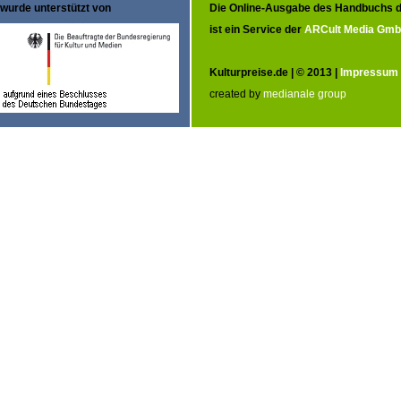
wurde unterstützt von
Die Online-Ausgabe des Handbuchs d
ist ein Service der
ARCult Media Gm
Kulturpreise.de | © 2013 |
Impressum
created by
medianale group