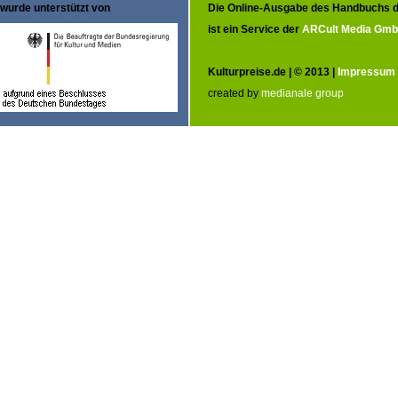
wurde unterstützt von
Die Online-Ausgabe des Handbuchs d
ist ein Service der
ARCult Media Gm
Kulturpreise.de | © 2013 |
Impressum
created by
medianale group