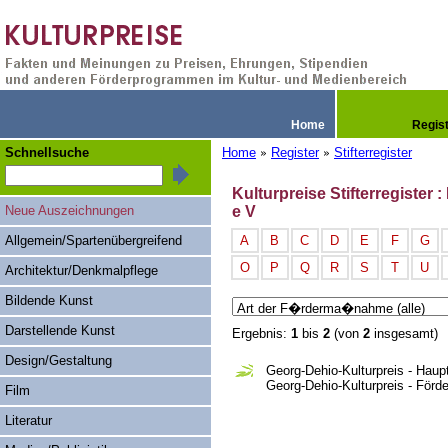
Home
Regis
Schnellsuche
Home
Register
Stifterregister
»
»
Kulturpreise Stifterregister
Neue Auszeichnungen
e V
Allgemein/Spartenübergreifend
A
B
C
D
E
F
G
O
P
Q
R
S
T
U
Architektur/Denkmalpflege
Bildende Kunst
Darstellende Kunst
Ergebnis:
1
bis
2
(von
2
insgesamt)
Design/Gestaltung
Georg-Dehio-Kulturpreis - Haup
Georg-Dehio-Kulturpreis - Förde
Film
Literatur