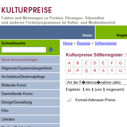
Home
Regis
Schnellsuche
Home
Register
Stifterregister
»
»
Kulturpreise Stifterregister 
Neue Auszeichnungen
A
B
C
D
E
F
G
Allgemein/Spartenübergreifend
O
P
Q
R
S
T
U
Architektur/Denkmalpflege
Bildende Kunst
Ergebnis:
1
bis
1
(von
1
insgesamt)
Darstellende Kunst
Konrad-Adenauer-Preise
Design/Gestaltung
Film
Literatur