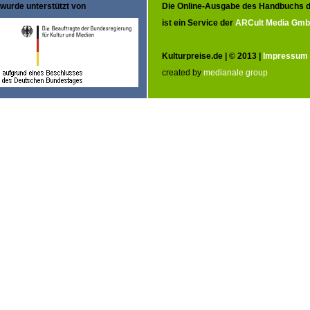
wurde unterstützt von
Die Online-Ausgabe des Handbuchs d
ist ein Service der
ARCult Media Gm
Kulturpreise.de | © 2013 |
Impressum
created by
medianale group