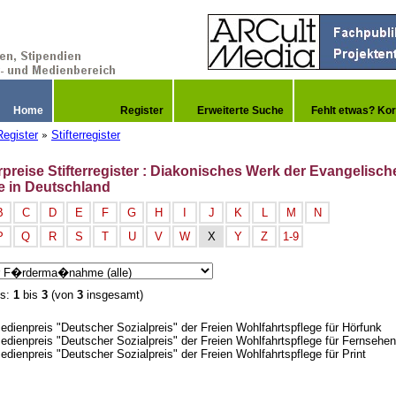
Home
Register
Erweiterte Suche
Fehlt etwas? Kor
Register
Stifterregister
»
rpreise Stifterregister : Diakonisches Werk der Evangelisch
e in Deutschland
B
C
D
E
F
G
H
I
J
K
L
M
N
P
Q
R
S
T
U
V
W
X
Y
Z
1-9
is:
1
bis
3
(von
3
insgesamt)
edienpreis "Deutscher Sozialpreis" der Freien Wohlfahrtspflege für Hörfunk
edienpreis "Deutscher Sozialpreis" der Freien Wohlfahrtspflege für Fernsehen
edienpreis "Deutscher Sozialpreis" der Freien Wohlfahrtspflege für Print