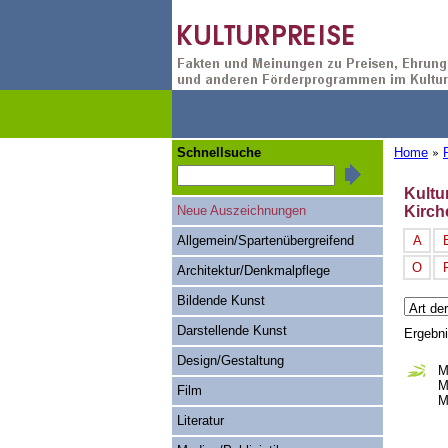
Schnellsuche
Home
»
Kultu
Neue Auszeichnungen
Kirch
Allgemein/Spartenübergreifend
A
O
Architektur/Denkmalpflege
Bildende Kunst
Darstellende Kunst
Ergebn
Design/Gestaltung
M
M
Film
M
Literatur