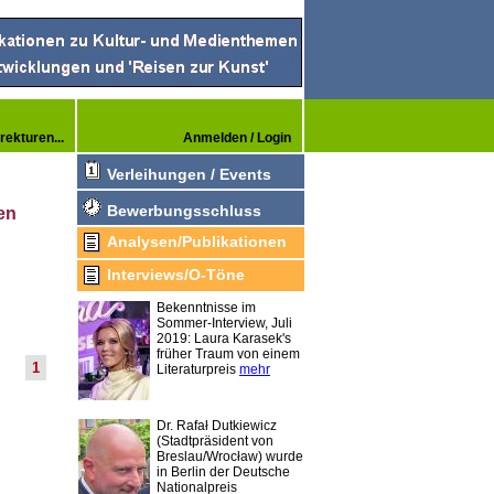
rekturen...
Anmelden / Login
Verleihungen / Events
Bewerbungsschluss
en
Analysen/Publikationen
Interviews/O-Töne
Bekenntnisse im
Sommer-Interview, Juli
2019: Laura Karasek's
früher Traum von einem
1
Literaturpreis
mehr
Dr. Rafał Dutkiewicz
(Stadtpräsident von
Breslau/Wrocław) wurde
in Berlin der Deutsche
Nationalpreis