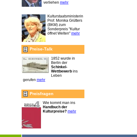
verliehen
mehr
Kulturstaatsministerin
Prof. Monika Grütters
(BKM) zum
Sonderpreis "Kultur
öffnet Welten"
mehr
Preise-Talk
1852 wurde in
Berlin der
Schinkel-
Wettbewerb
ins
Leben
gerufen
mehr
Preisfragen
Wie kommt man ins
Handbuch der
Kulturpreise?
mehr