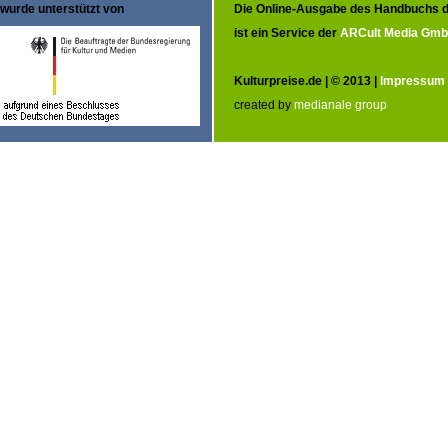
wurde unterstützt von
Die Online-Ausgabe des Handbuchs d
ist ein Service der
ARCult Media Gm
Kulturpreise.de | © 2013 |
Impressum
created by
medianale group