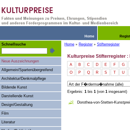
Home
Regis
Schnellsuche
Home
Register
Stifterregister
»
»
Kulturpreise Stifterregister 
Neue Auszeichnungen
A
B
C
D
E
F
G
Allgemein/Spartenübergreifend
O
P
Q
R
S
T
U
Architektur/Denkmalpflege
Bildende Kunst
Ergebnis:
1
bis
1
(von
1
insgesamt)
Darstellende Kunst
Dorothea-von-Stetten-Kunstpre
Design/Gestaltung
Film
Literatur