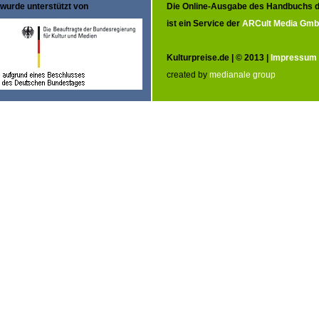
wurde unterstützt von
Die Online-Ausgabe des Handbuchs d
ist ein Service der
ARCult Media Gm
Kulturpreise.de | © 2013 |
Impressum
created by
medianale group