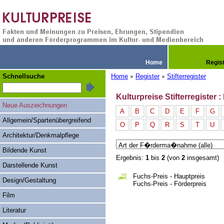
Home
Regis
Schnellsuche
Home
Register
Stifterregister
»
»
Kulturpreise Stifterregister 
Neue Auszeichnungen
A
B
C
D
E
F
G
Allgemein/Spartenübergreifend
O
P
Q
R
S
T
U
Architektur/Denkmalpflege
Bildende Kunst
Ergebnis:
1
bis
2
(von
2
insgesamt)
Darstellende Kunst
Fuchs-Preis - Hauptpreis
Design/Gestaltung
Fuchs-Preis - Förderpreis
Film
Literatur