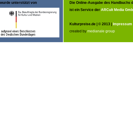
wurde unterstützt von
Die Online-Ausgabe des Handbuchs d
ist ein Service der
ARCult Media Gm
Kulturpreise.de | © 2013 |
Impressum
created by
medianale group