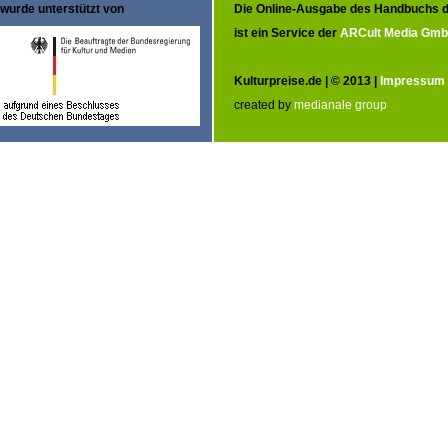
wurde unterstützt von
Die Online-Ausgabe des Handbuchs d
ist ein Service der
ARCult Media Gm
Kulturpreise.de | © 2013 |
Impressum
created by
medianale group