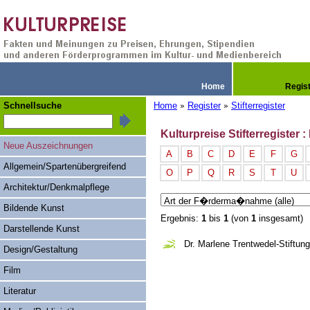
Home
Regis
Schnellsuche
Home
Register
Stifterregister
»
»
Kulturpreise Stifterregister 
Neue Auszeichnungen
A
B
C
D
E
F
G
Allgemein/Spartenübergreifend
O
P
Q
R
S
T
U
Architektur/Denkmalpflege
Bildende Kunst
Ergebnis:
1
bis
1
(von
1
insgesamt)
Darstellende Kunst
Dr. Marlene Trentwedel-Stiftung
Design/Gestaltung
Film
Literatur