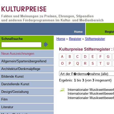
Home
Regis
Schnellsuche
Home
Register
Stifterregister
»
»
Kulturpreise Stifterregister
Neue Auszeichnungen
A
B
C
D
E
F
G
Allgemein/Spartenübergreifend
O
P
Q
R
S
T
U
Architektur/Denkmalpflege
Bildende Kunst
Ergebnis:
1
bis
3
(von
3
insgesamt)
Darstellende Kunst
Internationaler Musikwettbewer
Design/Gestaltung
Internationaler Musikwettbewer
Internationaler Musikwettbew
Film
Literatur