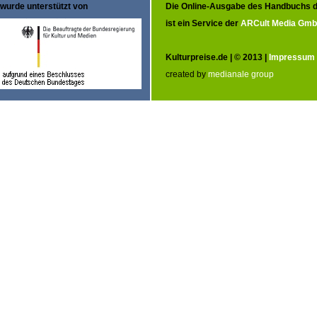
wurde unterstützt von
Die Online-Ausgabe des Handbuchs d
ist ein Service der
ARCult Media Gm
Kulturpreise.de | © 2013 |
Impressum
created by
medianale group