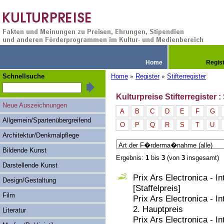
Home
Regis
Schnellsuche
Home
Register
Stifterregister
»
»
Kulturpreise Stifterregister :
Neue Auszeichnungen
A
B
C
D
E
F
G
Allgemein/Spartenübergreifend
O
P
Q
R
S
T
U
Architektur/Denkmalpflege
Bildende Kunst
Ergebnis:
1
bis
3
(von
3
insgesamt)
Darstellende Kunst
Prix Ars Electronica - I
Design/Gestaltung
[Staffelpreis]
Film
Prix Ars Electronica - I
2. Hauptpreis
Literatur
Prix Ars Electronica - I