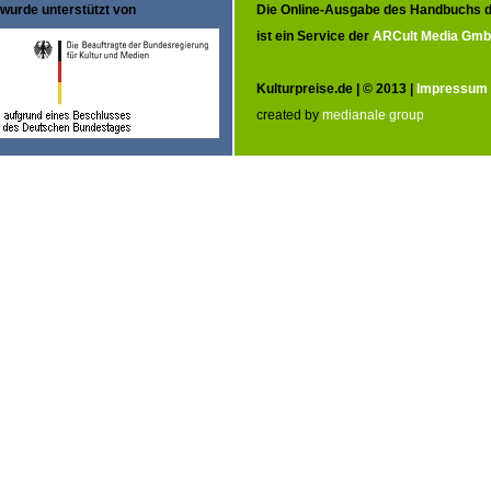
wurde unterstützt von
Die Online-Ausgabe des Handbuchs d
ist ein Service der
ARCult Media Gm
Kulturpreise.de | © 2013 |
Impressum
created by
medianale group