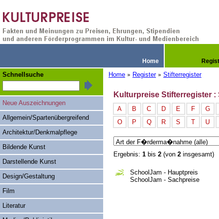
Home
Regis
Schnellsuche
Home
Register
Stifterregister
»
»
Kulturpreise Stifterregister :
Neue Auszeichnungen
A
B
C
D
E
F
G
Allgemein/Spartenübergreifend
O
P
Q
R
S
T
U
Architektur/Denkmalpflege
Bildende Kunst
Ergebnis:
1
bis
2
(von
2
insgesamt)
Darstellende Kunst
SchoolJam - Hauptpreis
Design/Gestaltung
SchoolJam - Sachpreise
Film
Literatur