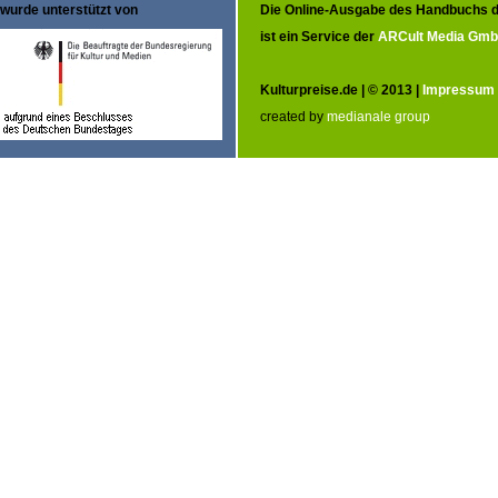
wurde unterstützt von
Die Online-Ausgabe des Handbuchs d
ist ein Service der
ARCult Media Gm
Kulturpreise.de | © 2013 |
Impressum
created by
medianale group