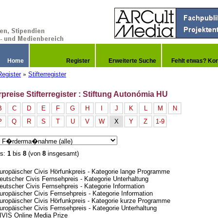
Home
Register
Erweiterte Suche
Fehlt etwas? Kor
Register
Stifterregister
»
rpreise Stifterregister : Stiftung Autonómia HU
B
C
D
E
F
G
H
I
J
K
L
M
N
P
Q
R
S
T
U
V
W
X
Y
Z
1-9
is:
1
bis
8
(von
8
insgesamt)
uropäischer Civis Hörfunkpreis - Kategorie lange Programme
eutscher Civis Fernsehpreis - Kategorie Unterhaltung
eutscher Civis Fernsehpreis - Kategorie Information
uropäischer Civis Fernsehpreis - Kategorie Information
uropäischer Civis Hörfunkpreis - Kategorie kurze Programme
uropäischer Civis Fernsehpreis - Kategorie Unterhaltung
IVIS Online Media Prize