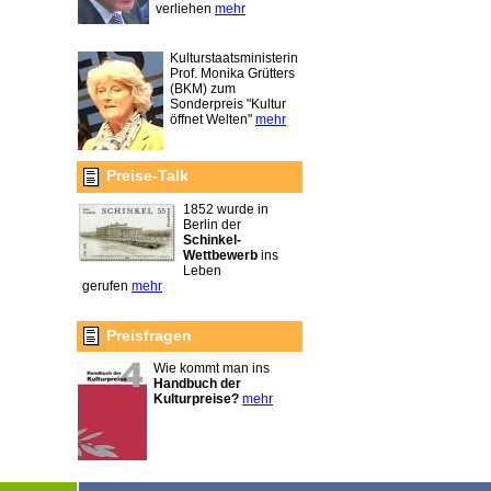
verliehen
mehr
Kulturstaatsministerin
Prof. Monika Grütters
(BKM) zum
Sonderpreis "Kultur
öffnet Welten"
mehr
Preise-Talk
1852 wurde in
Berlin der
Schinkel-
Wettbewerb
ins
Leben
gerufen
mehr
Preisfragen
Wie kommt man ins
Handbuch der
Kulturpreise?
mehr