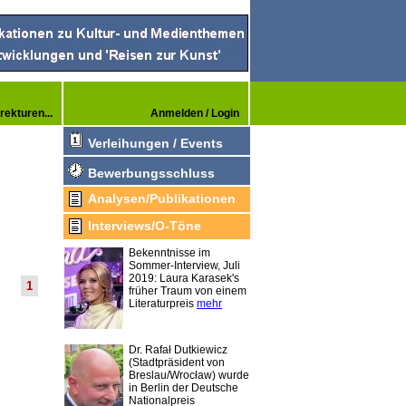
rekturen...
Anmelden / Login
Verleihungen / Events
Bewerbungsschluss
Analysen/Publikationen
Interviews/O-Töne
Bekenntnisse im
Sommer-Interview, Juli
2019: Laura Karasek's
1
früher Traum von einem
Literaturpreis
mehr
Dr. Rafał Dutkiewicz
(Stadtpräsident von
Breslau/Wrocław) wurde
in Berlin der Deutsche
Nationalpreis