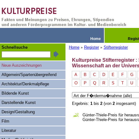
Home
Regis
Schnellsuche
Home
Register
Stifterregister
»
»
Kulturpreise Stifterregister 
Neue Auszeichnungen
Wissenschaft an der Univers
Allgemein/Spartenübergreifend
A
B
C
D
E
F
G
O
P
Q
R
S
T
U
Architektur/Denkmalpflege
Bildende Kunst
Darstellende Kunst
Ergebnis:
1
bis
2
(von
2
insgesamt)
Design/Gestaltung
Günter-Thiele-Preis für herausr
Günter-Thiele-Preis für heraus
Film
Literatur