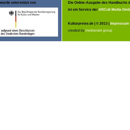
wurde unterstützt von
Die Online-Ausgabe des Handbuchs d
ist ein Service der
ARCult Media Gm
Kulturpreise.de | © 2013 |
Impressum
created by
medianale group