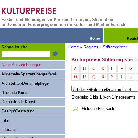
Home
Regis
Schnellsuche
Home
Register
Stifterregister
»
»
Kulturpreise Stifterregister : 
Neue Auszeichnungen
A
B
C
D
E
F
G
Allgemein/Spartenübergreifend
O
P
Q
R
S
T
U
Architektur/Denkmalpflege
Bildende Kunst
Ergebnis:
1
bis
1
(von
1
insgesamt)
Darstellende Kunst
Goldene Filmspule
Design/Gestaltung
Film
Literatur