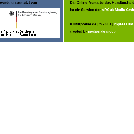
wurde unterstützt von
Die Online-Ausgabe des Handbuchs d
ist ein Service der
ARCult Media Gm
Kulturpreise.de | © 2013 |
Impressum
created by
medianale group