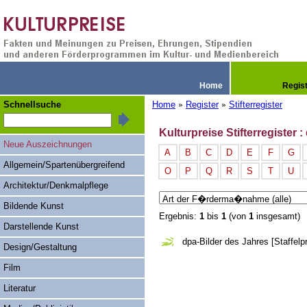
Home
Regis
Schnellsuche
Home
Register
Stifterregister
»
»
Kulturpreise Stifterregiste
Neue Auszeichnungen
A
B
C
D
E
F
G
Allgemein/Spartenübergreifend
O
P
Q
R
S
T
U
Architektur/Denkmalpflege
Bildende Kunst
Ergebnis:
1
bis
1
(von
1
insgesamt)
Darstellende Kunst
dpa-Bilder des Jahres [Staffelpr
Design/Gestaltung
Film
Literatur