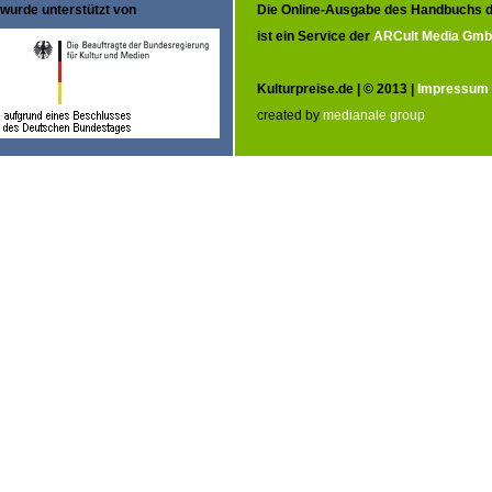
wurde unterstützt von
Die Online-Ausgabe des Handbuchs d
ist ein Service der
ARCult Media Gm
Kulturpreise.de | © 2013 |
Impressum
created by
medianale group