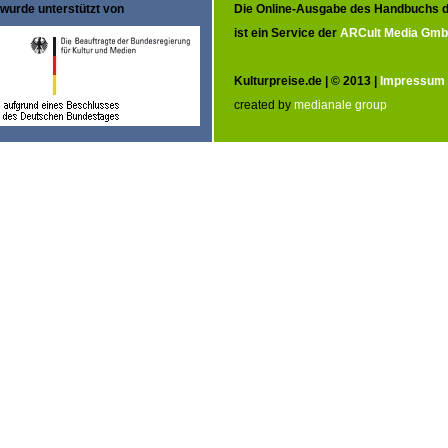
wurde unterstützt von
Die Online-Ausgabe des Handbuchs d
ist ein Service der
ARCult Media Gm
Kulturpreise.de | © 2013 |
Impressum
created by
medianale group