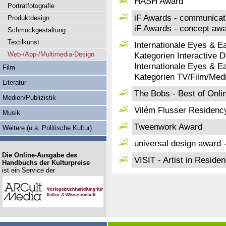
HASH Award
Porträtfotografie
iF Awards - communicat
Produktdesign
iF Awards - concept aw
Schmuckgestaltung
Textilkunst
Internationale Eyes & E
Web-/App-/Multimedia-Design
Kategorien Interactive 
Internationale Eyes & E
Film
Kategorien TV/Film/Med
Literatur
The Bobs - Best of Onli
Medien/Publizistik
Vilém Flusser Residenc
Musik
Tweenwork Award
Weitere (u.a. Politische Kultur)
universal design award 
Die Online-Ausgabe des
VISIT - Artist in Resid
Handbuchs der Kulturpreise
ist ein Service der