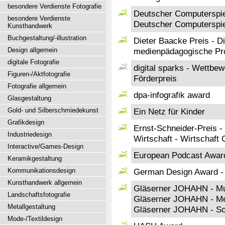
besondere Verdienste Fotografie
Deutscher Computerspie
besondere Verdienste
Deutscher Computerspiel
Kunsthandwerk
Buchgestaltung/-illustration
Dieter Baacke Preis - D
Design allgemein
medienpädagogische Pr
digitale Fotografie
digital sparks - Wettbe
Figuren-/Aktfotografie
Förderpreis
Fotografie allgemein
dpa-infografik award
Glasgestaltung
Gold- und Silberschmiedekunst
Ein Netz für Kinder
Grafikdesign
Ernst-Schneider-Preis -
Industriedesign
Wirtschaft - Wirtschaft 
Interactive/Games-Design
European Podcast Awar
Keramikgestaltung
Kommunikationsdesign
German Design Award - 
Kunsthandwerk allgemein
Gläserner JOHAHN - Mu
Landschaftsfotografie
Gläserner JOHAHN - Me
Metallgestaltung
Gläserner JOHAHN - Sc
Mode-/Textildesign