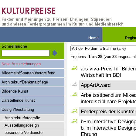
Home
Regis
Schnellsuche
Ergebnis:
1
bis
28
(von
28
insgesamt
Neue Auszeichnungen
ars viva-Preis für Bild
Allgemein/Spartenübergreifend
Wirtschaft im BDI
Architektur/Denkmalpflege
AppArtAward
Bildende Kunst
Arbeitsstipendium Mixe
Darstellende Kunst
interdisziplinäre Projek
Design/Gestaltung
Förderpreis der Kunstmi
Architekturfotografie
b+m Interactive Designp
Ausstellungsdesign
b+m Interactive Designp
besondere Verdienste
Ehrung