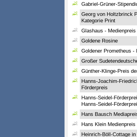
Gabriel-Grüner-Stipend
Georg von Holtzbrinck P
Kategorie Print
Glashaus - Medienpreis
Goldene Rosine
Goldener Prometheus - 
Großer Sudetendeutscher 
Günther-Klinge-Preis d
Hanns-Joachim-Friedrich
Förderpreis
Hanns-Seidel-Förderpreis
Hanns-Seidel-Förderprei
Hans Bausch Mediaprei
Hans Klein Medienpreis
Heinrich-Böll-Cottage in 