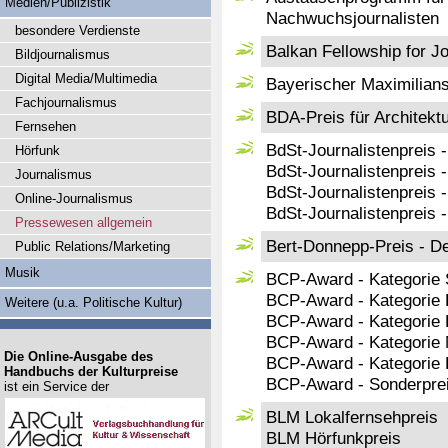
Medien/Publizistik
Nachwuchsjournalisten
besondere Verdienste
Balkan Fellowship for Jo
Bildjournalismus
Digital Media/Multimedia
Bayerischer Maximilian
Fachjournalismus
BDA-Preis für Architektu
Fernsehen
BdSt-Journalistenpreis 
Hörfunk
BdSt-Journalistenpreis 
Journalismus
BdSt-Journalistenpreis -
Online-Journalismus
BdSt-Journalistenpreis 
Pressewesen allgemein
Bert-Donnepp-Preis - De
Public Relations/Marketing
Musik
BCP-Award - Kategorie 
BCP-Award - Kategorie E
Weitere (u.a. Politische Kultur)
BCP-Award - Kategorie 
BCP-Award - Kategorie M
Die Online-Ausgabe des
BCP-Award - Kategorie
Handbuchs der Kulturpreise
BCP-Award - Sonderpre
ist ein Service der
BLM Lokalfernsehpreis
BLM Hörfunkpreis